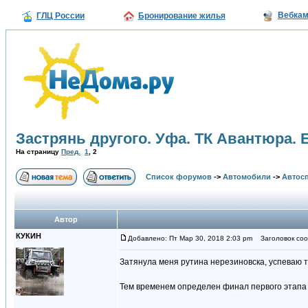
Вебка
ГЛЦ России
Бронирование жилья
Застрянь другого. Уфа. ТК Авантюра. 
На страницу
Пред.
1
,
2
Список форумов
->
Автомобили
->
Автосп
Автор
КУКИН
Добавлено: Пт Мар 30, 2018 2:03 pm
Заголовок соо
Затянула меня рутина нерезиновска, успеваю 
Тем временем определен финал первого этапа и