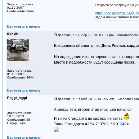
Зарегистрирован:
Открыта регистрация на у
01.10.2007
Сообщения: 3644
https://goo.gl/forms/T5Q
Ждем ваших заявок и вас
Вернуться к началу
КУКИН
Добавлено: Пн Апр 09, 2018 1:21 pm
Заголовок соо
Вынуждены объявить, что
День Рваных карда
Но подведение итогов первого этапа внедорожн
Место и подробности будут сообщены позже.
Зарегистрирован:
01.10.2007
Сообщения: 3644
Вернуться к началу
Reggi_reggi
Добавлено: Чт Май 10, 2018 1:07 am
Заголовок соо
А между тем, второй этап игры уже начался!
Зарегистрирован:
18.06.2013
И точка стандарта до сих пор не взята
Сообщения: 38
Откуда: Уфа
Точки Стандарта #2 54.713782, 55.912494
Вернуться к началу