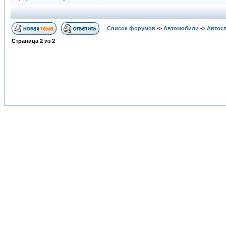
Список форумов
->
Автомобили
->
Автосп
Страница
2
из
2