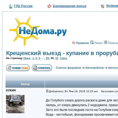
Вебка
ГЛЦ России
Бронирование жилья
!!!
Правила
Поиск
Пользо
Крещенский выезд - купание в проруб
На страницу
Пред.
1
,
2
,
3
... ,
29
,
30
,
31
След.
Список форумов
->
Автомобили
->
Автосп
Автор
КУКИН
Добавлено: Вт Янв 19, 2016 10:23 am
Заголовок со
До Голубого озера дорога раската даже для легко
лагерь, от озера двинулись 2 недоджипа. пришл
Зато это были последние гости на Голубом озе
Вода - чистейшая, фонариками просвечивается