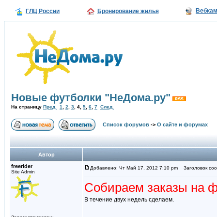
Вебка
ГЛЦ России
Бронирование жилья
Новые футболки "НеДома.ру"
На страницу
Пред.
1
,
2
,
3
,
4
,
5
,
6
,
7
След.
Список форумов
->
О сайте и форумах
Автор
freerider
Добавлено: Чт Май 17, 2012 7:10 pm
Заголовок соо
Site Admin
Собираем заказы на ф
В течение двух недель сделаем.