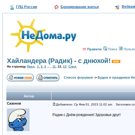
Вебка
ГЛЦ России
Бронирование жилья
!!!
Правила
Поиск
Пользо
Хайландера (Радик) - с днюхой!
На страницу
Пред.
1
,
2
,
3
... ,
11
,
12
,
13
След.
Список форумов
->
Будни и праздники Н
Автор
Сазонов
Добавлено: Ср Фев 01, 2023 11:02 am
Заголовок со
Радик с Днём рождения! Здоровья друг!