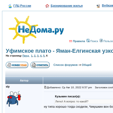
Вебка
ГЛЦ России
Бронирование жилья
!!!
Правила
Поиск
Пользо
Уфимское плато - Яман-Елгинская узк
На страницу
Пред.
1
,
2
,
3
,
4
,
5
,
6
Список форумов
->
Общий
Автор
sly
Добавлено: Ср Авг 10, 2022 6:57 pm
Заголовок соо
Кузьмин писал(а):
Легко! А вопрос то какой?
ну типа хорошо тогда сходили, Чикушкин вон бо