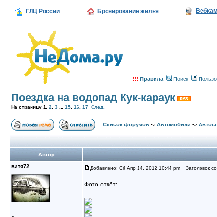
Вебка
ГЛЦ России
Бронирование жилья
!!!
Правила
Поиск
Пользо
Поездка на водопад Кук-караук
На страницу
1
,
2
,
3
...
15
,
16
,
17
След.
Список форумов
->
Автомобили
->
Автосп
Автор
витя72
Добавлено: Сб Апр 14, 2012 10:44 pm
Заголовок соо
Фото-отчёт: