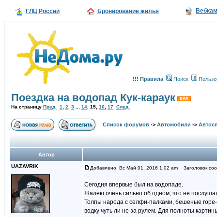
Вебка
ГЛЦ России
Бронирование жилья
!!!
Правила
Поиск
Пользо
Поездка на водопад Кук-караук
На страницу
Пред.
1
,
2
,
3
...
14
,
15
,
16
,
17
След.
Список форумов
->
Автомобили
->
Автосп
Автор
UAZAVRIK
Добавлено: Вс Май 01, 2016 1:02 am
Заголовок соо
Сегодня впервые был на водопаде.
Жалею очень сильно об одном, что не послушал
Толпы народа с селфи-палками, бешеные горе-
водку чуть ли не за рулем. Для полноты карти