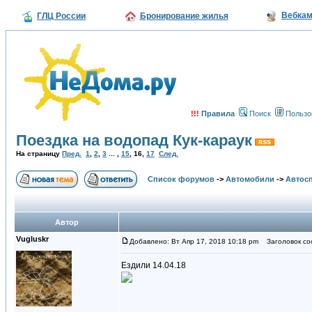
Вебка
ГЛЦ России
Бронирование жилья
!!!
Правила
Поиск
Пользо
Поездка на водопад Кук-караук
На страницу
Пред.
1
,
2
,
3
... ,
15
,
16
,
17
След.
Список форумов
->
Автомобили
->
Автосп
Автор
Vugluskr
Добавлено: Вт Апр 17, 2018 10:18 pm
Заголовок со
Ездили 14.04.18