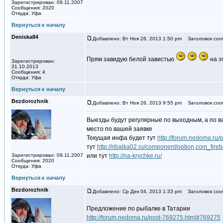
Зарегистрирован: 09.11.2007
Сообщения: 2020
Откуда: Уфа
Вернуться к началу
Deniska84
Добавлено: Вт Ноя 26, 2013 1:50 pm
Заголовок соо
Прям завидую белой завистью
на э
Зарегистрирован:
31.10.2013
Сообщения: 4
Откуда: Уфа
Вернуться к началу
Bezdorozhnik
Добавлено: Вт Ноя 26, 2013 9:55 pm
Заголовок соо
Выезды будут регулярные по выходным, а по в
место по вашей заявке
Текущая инфа будет тут
http://forum.nedoma.ru
тут
http://ribalka02.ru/component/option,com_fire
Зарегистрирован: 09.11.2007
или тут
http://na-krychke.ru/
Сообщения: 2020
Откуда: Уфа
Вернуться к началу
Bezdorozhnik
Добавлено: Ср Дек 04, 2013 1:33 pm
Заголовок соо
Предложение по рыбалке в Татарии
http://forum.nedoma.ru/post-769275.html#769275