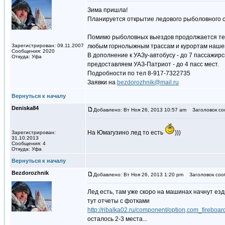
Зима пришла!
Планируется открытие ледового рыболовного се
Помимо рыболовных выездов продолжается тем
Зарегистрирован: 09.11.2007
любым горнолыжным трассам и курортам нашег
Сообщения: 2020
В дополнение к УАЗу-автобусу - до 7 пассажирс
Откуда: Уфа
предоставляем УАЗ-Патриот - до 4 пасс мест.
Подробности по тел 8-917-7322735
Заявки на
bezdorozhnik@mail.ru
Вернуться к началу
Deniska84
Добавлено: Вт Ноя 26, 2013 10:57 am
Заголовок со
На Юмагузино лед то есть
)))
Зарегистрирован:
31.10.2013
Сообщения: 4
Откуда: Уфа
Вернуться к началу
Bezdorozhnik
Добавлено: Вт Ноя 26, 2013 1:20 pm
Заголовок соо
Лед есть, там уже скоро на машинах начнут езд
тут отчеты с фотками
http://ribalka02.ru/component/option,com_fireboar
осталось 2-3 места...