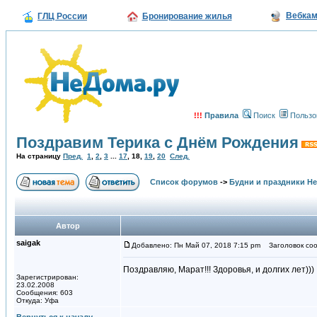
Вебка
ГЛЦ России
Бронирование жилья
!!!
Правила
Поиск
Пользо
Поздравим Терика с Днём Рождения
На страницу
Пред.
1
,
2
,
3
...
17
,
18
,
19
,
20
След.
Список форумов
->
Будни и праздники Н
Автор
saigak
Добавлено: Пн Май 07, 2018 7:15 pm
Заголовок соо
Поздравляю, Марат!!! Здоровья, и долгих лет)))
Зарегистрирован:
23.02.2008
Сообщения: 603
Откуда: Уфа