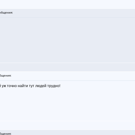
общения:
бщения:
 уж точно найти тут людей трудно!
бщения: