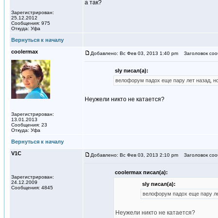
а так?
Зарегистрирован:
25.12.2012
Сообщения: 975
Откуда: Уфа
Вернуться к началу
coolermax
Добавлено: Вс Фев 03, 2013 1:40 pm
Заголовок соо
sly писал(а):
велофорум падох еще пару лет назад, но
Неужели никто не катается?
Зарегистрирован:
13.01.2013
Сообщения: 23
Откуда: Уфа
Вернуться к началу
V1С
Добавлено: Вс Фев 03, 2013 2:10 pm
Заголовок соо
coolermax писал(а):
Зарегистрирован:
24.12.2009
sly писал(а):
Сообщения: 4845
велофорум падох еще пару лет
Неужели никто не катается?