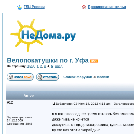
ГЛЦ России
Бронирование жилья
Велопокатушки по г. Уфа
На страницу
Пред.
1
,
2
,
3
,
4
,
5
След.
Список форумов
->
Велики
Автор
V1С
Добавлено: Сб Июл 14, 2012 4:13 am
Заголовок со
а я вот в последнее время катаюсь без алкогол
Зарегистрирован:
даже пива не хочется
24.12.2009
Сообщения: 4845
докрутишь от гдк до мастроскина, купишь моро
ну его нах этот алкорайдинг