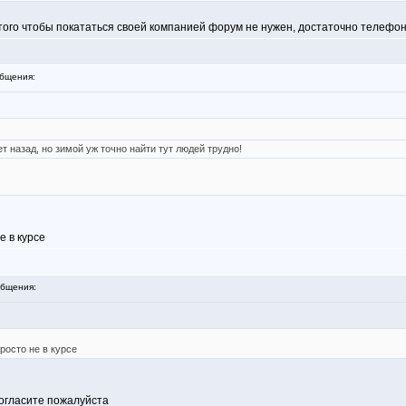
я того чтобы покататься своей компанией форум не нужен, достаточно телефо
бщения:
 назад, но зимой уж точно найти тут людей трудно!
е в курсе
бщения:
росто не в курсе
ь огласите пожалуйста