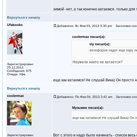
зимой- нет, а так конечно катаемся. только дл
Вернуться к началу
Ufаbooks
Добавлено: Вс Фев 03, 2013 5:30 pm
Заголовок соо
coolermax писал(а):
sly писал(а):
велофорум падох еще пару лет
Неужели никто не катается?
Зарегистрирован:
25.12.2012
Сообщения: 975
Откуда: Уфа
еще как катаемся! Не слушай Вика) Он просто н
Вернуться к началу
coolermax
Добавлено: Пн Фев 04, 2013 2:42 am
Заголовок соо
Музьмин писал(а):
еще как катаемся! Не слушай Вика) Он п
Вот с этого и надо было начинать - список вес
Зарегистрирован: