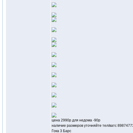
цена 2990р для недома -90р
наличие размеров уточняйте тел/ватс 8987477
Гока 3 Барс