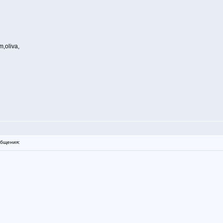
,oliva,
бщения: