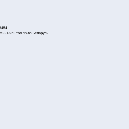
3454
 ткань РипСтоп пр-во Беларусь