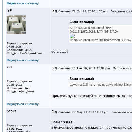
Вернуться к началу
gdt
Добавлено: Пт Окт 14, 2016 1:55 am
Заголовок соо
Skaut писал(а):
Котелки н/ж с крышкой "555"
0.9/1.3/1.8/2.2/2.8/3.7/4.5/5.5/7.0л
наличие уточняйте по тел/ватсап 898747
Зарегистрирован:
07.06.2007
Сообщения: 3399
есть еще?
Откуда: Ufa-Zorge-Akberdi
Вернуться к началу
katl
Добавлено: Сб Ноя 26, 2016 12:01 pm
Заголовок со
Skaut писал(а):
Зарегистрирован:
Lowe на 110 нету , есть Lowe Alpine Stin
30.08.2010
Сообщения: 675
Откуда: Уфа, Дёма
Продублируйте пожалуйста страницу ВК, что то
Вернуться к началу
Scout
Добавлено: Вт Мар 21, 2017 8:31 pm
Заголовок соо
Всем привет !
Зарегистрирован:
в ближайшее время ожидается поступление кос
28.02.2012
Сообщения: 261