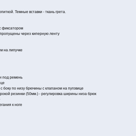
иткой. Темные вставки - ткань грета.
с фиксатором
 пропущены через киперную ленту
ом на липучке
и под ремень
ице
с боку по низу брючины с клапаном на пуговице
окой резинки (50мм.) - регулировка ширины низа брюк
)
гания к ноге