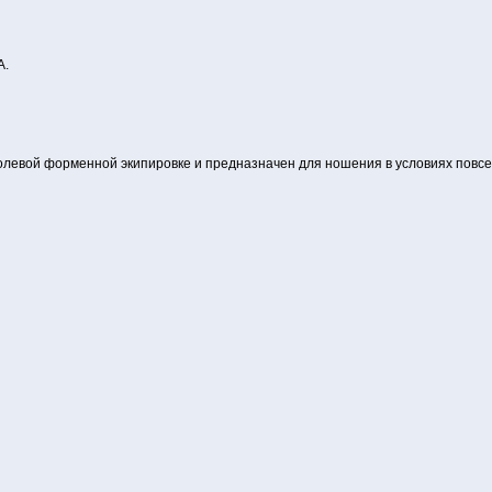
А.
олевой форменной экипировке и предназначен для ношения в условиях повс