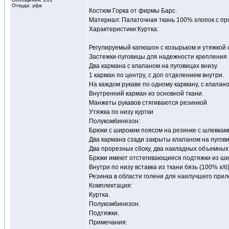
Откуда: уфа
Костюм Горка от фирмы Барс.
Материал: Палаточная ткань 100% хлопок с проп
Характеристики:Куртка:
Регулируемый капюшон с козырьком и утяжкой 
Застежки-пуговицы для надежности крепления
Два кармана с клапаном на пуговицах внизу
1 карман по центру, с доп отделением внутри.
На каждом рукаве по одному карману, с клапан
Внутренний карман из основной ткани.
Манжеты рукавов стягиваются резинкой
Утяжка по низу куртки
Полукомбинезон:
Брюки с широким поясом на резинке с шлевкам
Два кармана сзади закрыты клапаном на пугов
Два прорезных сбоку, два накладных объемных 
Брюки имеют отстегивающиеся подтяжки из шир
Внутри по низу вставка из ткани бязь (100% х/б
Резинка в области голени для наилучшего приле
Комплектация:
Куртка.
Полукомбинезон.
Подтяжки.
Примечания: