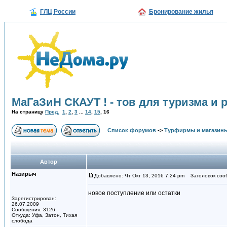
ГЛЦ России
Бронирование жилья
МаГаЗиН СКАУТ ! - тов для туризма и
На страницу
Пред.
1
,
2
,
3
...
14
,
15
,
16
Список форумов
->
Турфирмы и магазин
Автор
Назирыч
Добавлено: Чт Окт 13, 2016 7:24 pm
Заголовок соо
новое поступление или остатки
Зарегистрирован:
26.07.2009
Сообщения: 3126
Откуда: Уфа, Затон, Тихая
слобода