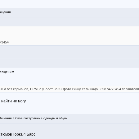
бщения:
73454
общения:
g 60 л без карманов, DPM, б.у. сост на 3+ фото скину если надо . 89874773454 тел/ватса
 найти не могу
бщения: Новое поступление одежды и обуви
тюмов Горка 4 Барс