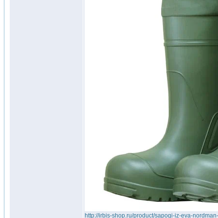
http://irbis-shop.ru/product/sapogi-iz-eva-nordma