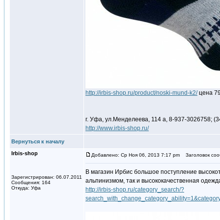
http://irbis-shop.ru/product/noski-mund-k2/
цена 79
г. Уфа, ул.Менделеева, 114 а, 8-937-3026758; (3
http://www.irbis-shop.ru/
Вернуться к началу
Irbis-shop
Добавлено: Ср Ноя 06, 2013 7:17 pm
Заголовок соо
В магазин Ирбис большое поступление высокот
Зарегистрирован: 06.07.2011
альпинизмом, так и высококачественная одежд
Сообщения: 164
Откуда: Уфа
http://irbis-shop.ru/category_search/?
search_with_change_category_ability=1&cat