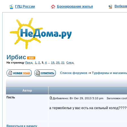
Вебка
ГЛЦ России
Бронирование жилья
Ирбис
На страницу
Пред.
1
,
2
,
3
,
4
...
19
,
20
,
21
След.
Список форумов
->
Турфирмы и магазин
Автор
Гость
Добавлено: Вт Окт 29, 2013 5:10 pm
Заголовок соо
а термобелье у вас есть на сильный холод????
Вернуться к началу