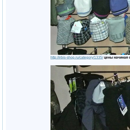
http://irbis-shop.ru/category/1335/
цены начиная о