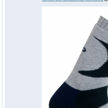
http://irbis-shop.ru/product/noski-mund-everest/
цен