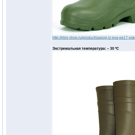
http://irbis-shop.ru/product/sapogi-iz-eva-pe17-ps
Экстремальная температура: – 30 ºС