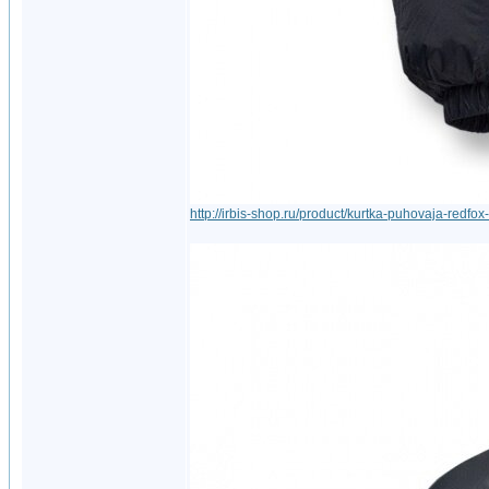
http://irbis-shop.ru/product/kurtka-puhovaja-redfox-ul