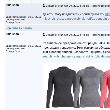
Irbis-shop
Добавлено: Вт Окт 29, 2013 6:36 pm
Заголовок соо
Да есть. Могу предложить к примеру вот эти
htt
Зарегистрирован: 06.07.2011
http://irbis-shop.ru/product/brjuki-redfox-penguin-
Сообщения: 164
Откуда: Уфа
Вернуться к началу
Irbis-shop
Добавлено: Вт Окт 29, 2013 6:46 pm
Заголовок соо
Специальное предложение от бренда Satila. Те
Зарегистрирован: 06.07.2011
происходит испарение. Этот материал обладает
Сообщения: 164
Откуда: Уфа
100% полипропилен. Разработан фирмой Schoe
search_with_change_category_ability=1&cat