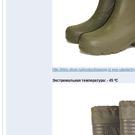
http://irbis-shop.ru/product/sapogi-iz-eva-uteplen
Экстремальная температура: - 45 ºС