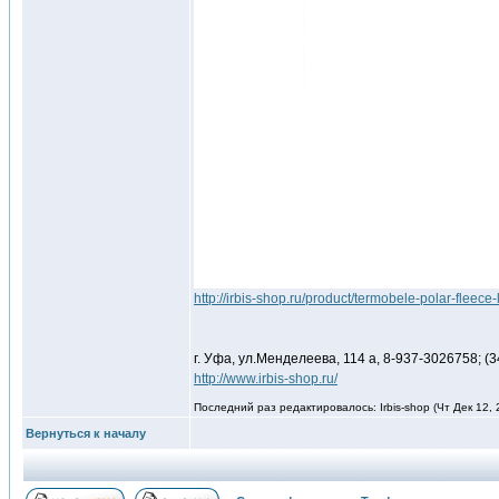
http://irbis-shop.ru/product/termobele-polar-fleece-l
г. Уфа, ул.Менделеева, 114 а, 8-937-3026758; (3
http://www.irbis-shop.ru/
Последний раз редактировалось: Irbis-shop (Чт Дек 12, 
Вернуться к началу