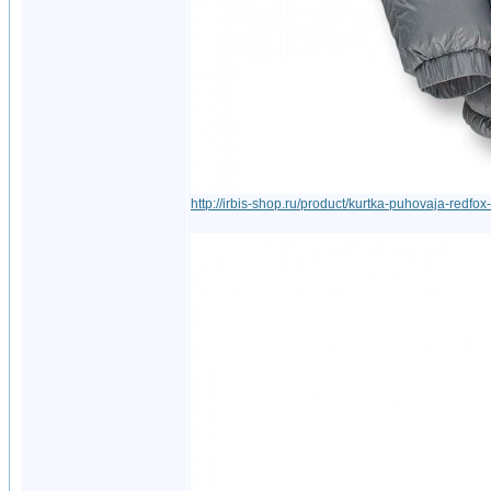
http://irbis-shop.ru/product/kurtka-puhovaja-redfox-