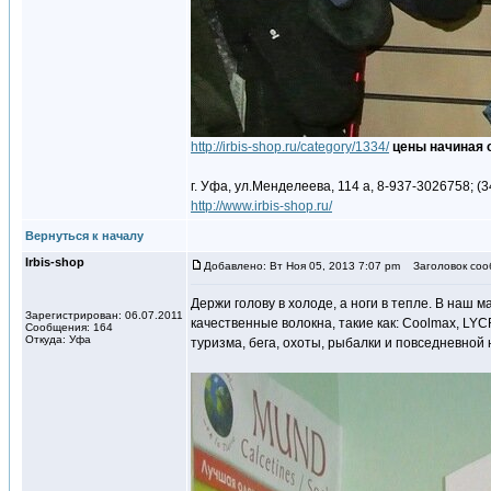
http://irbis-shop.ru/category/1334/
цены начиная о
г. Уфа, ул.Менделеева, 114 а, 8-937-3026758; (3
http://www.irbis-shop.ru/
Вернуться к началу
Irbis-shop
Добавлено: Вт Ноя 05, 2013 7:07 pm
Заголовок соо
Держи голову в холоде, а ноги в тепле. В на
Зарегистрирован: 06.07.2011
качественные волокна, такие как: Coolmax, LYCR
Сообщения: 164
Откуда: Уфа
туризма, бега, охоты, рыбалки и повседневной 