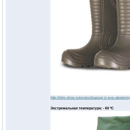
http://irbis-shop.ru/product/sapogi-iz-eva-utepl
Экстремальная температура: - 60 ºС