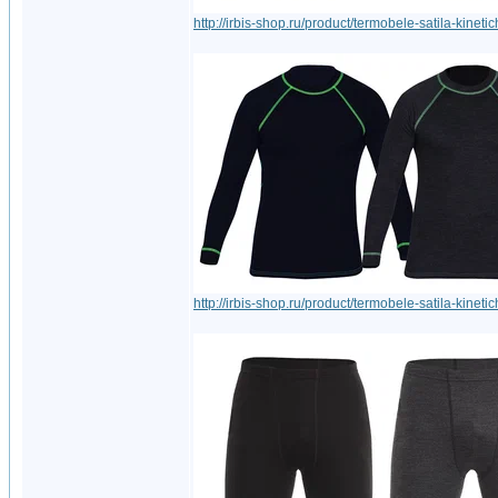
http://irbis-shop.ru/product/termobele-satila-kinet
http://irbis-shop.ru/product/termobele-satila-kine