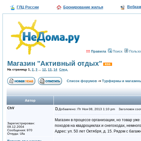
Вебка
ГЛЦ России
Бронирование жилья
!!!
Правила
Поиск
Пользо
Магазин "Активный отдых"
На страницу
1
,
2
,
3
...
12
,
13
,
14
След.
Список форумов
->
Турфирмы и магазин
Автор
ChV
Добавлено: Пт Ноя 08, 2013 1:10 pm
Заголовок сооб
Магазин в процессе организации, но товар уже
Зарегистрирован:
походов на квадроциклах и снегоходах, немного
09.12.2004
Сообщения: 970
Адрес: ул. 50 лет Октября, д. 15. Рядом с баг
Откуда: Ufa