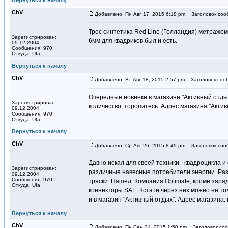
Вернуться к началу
ChV
Добавлено: Пн Авг 17, 2015 6:18 pm
Заголовок соо
Трос синтетика Red Line (Голландия) метражом,
Зарегистрирован:
6мм для квадриков был и есть.
09.12.2004
Сообщения: 970
Откуда: Ufa
Вернуться к началу
ChV
Добавлено: Вт Авг 18, 2015 2:57 pm
Заголовок соо
Очередные новинки в магазине "Активный отдых"
Зарегистрирован:
количество, торопитесь. Адрес магазина "Активны
09.12.2004
Сообщения: 970
Откуда: Ufa
Вернуться к началу
ChV
Добавлено: Ср Авг 26, 2015 8:49 pm
Заголовок соо
Давно искал для своей техники - квадроцикла и
Зарегистрирован:
различные навесные потребители энергии. Раз
09.12.2004
Сообщения: 970
тряски. Нашел. Компания Optimate, кроме зар
Откуда: Ufa
коннекторы SAE. Кстати через них можно не то
и в магазин "Активный отдых". Адрес магазина: г
Вернуться к началу
ChV
Добавлено: Пн Сен 21, 2015 1:50 pm
Заголовок соо