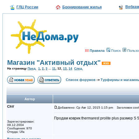
Вебка
ГЛЦ России
Бронирование жилья
!!!
Правила
Поиск
Пользо
Магазин "Активный отдых"
На страницу
Пред.
1
,
2
,
3
...
11
,
12
,
13
,
14
След.
Список форумов
->
Турфирмы и магазин
Автор
ChV
Добавлено: Ср Авг 12, 2015 1:15 pm
Заголовок соо
Продам коврик thermarest prolite plus размер S 
Зарегистрирован:
09.12.2004
Сообщения: 970
Откуда: Ufa