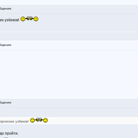
бщения:
их узбеков!
бщения:
бщения:
ворческих узбеков!
адо пройти.