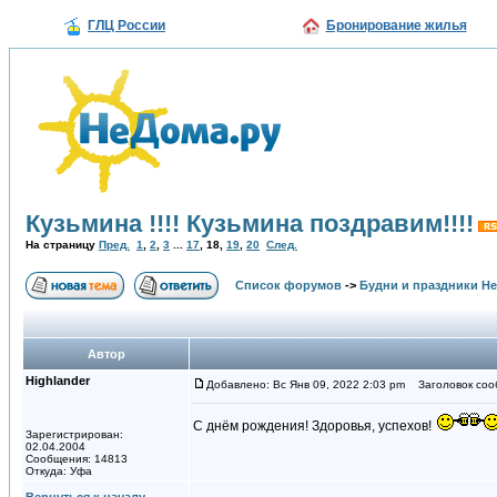
ГЛЦ России
Бронирование жилья
Кузьмина !!!! Кузьмина поздравим!!!!
На страницу
Пред.
1
,
2
,
3
...
17
,
18
,
19
,
20
След.
Список форумов
->
Будни и праздники Н
Автор
Highlander
Добавлено: Вс Янв 09, 2022 2:03 pm
Заголовок соо
С днём рождения! Здоровья, успехов!
Зарегистрирован:
02.04.2004
Сообщения: 14813
Откуда: Уфа