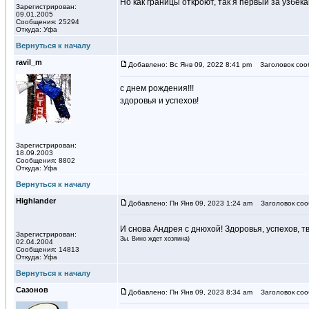
Но как границы откроют, так я первый за узбека
Зарегистрирован:
09.01.2005
Сообщения: 25294
Откуда: Уфа
Вернуться к началу
ravil_m
Добавлено: Вс Янв 09, 2022 8:41 pm
Заголовок соо
c днем рождения!!!
здоровья и успехов!
Зарегистрирован:
18.09.2003
Сообщения: 8802
Откуда: Уфа
Вернуться к началу
Highlander
Добавлено: Пн Янв 09, 2023 1:24 am
Заголовок соо
И снова Андрея с днюхой! Здоровья, успехов, т
Зарегистрирован:
Зы. Вино ждет хозяина)
02.04.2004
Сообщения: 14813
Откуда: Уфа
Вернуться к началу
Сазонов
Добавлено: Пн Янв 09, 2023 8:34 am
Заголовок соо