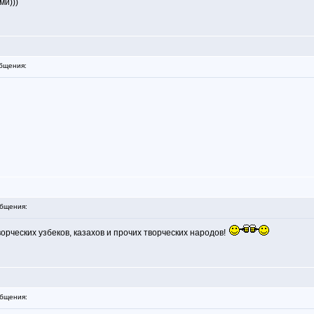
ми)))
бщения:
бщения:
ворческих узбеков, казахов и прочих творческих народов!
бщения: