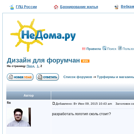
Вебка
ГЛЦ России
Бронирование жилья
!!!
Правила
Поиск
Пользо
Дизайн для форумчан
На страницу
Пред.
1
,
2
Список форумов
->
Турфирмы и магазин
Автор
fix
Добавлено: Вт Июн 09, 2015 10:43 am
Заголовок со
разработать логотип сколь стоит?