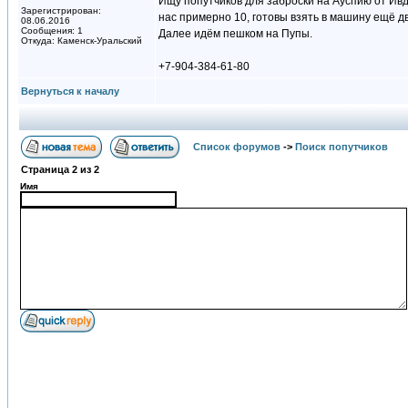
Ищу попутчиков для заброски на Ауспию от Ивде
Зарегистрирован:
нас примерно 10, готовы взять в машину ещё д
08.06.2016
Сообщения: 1
Далее идём пешком на Пупы.
Откуда: Каменск-Уральский
+7-904-384-61-80
Вернуться к началу
Список форумов
->
Поиск попутчиков
Страница
2
из
2
Имя