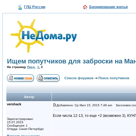
ГЛЦ России
Бронирование жилья
Ищем попутчиков для заброски на Ма
На страницу
Пред.
1
,
2
Список форумов
->
Поиск попутчиков
Автор
vershack
Добавлено: Ср Июл 15, 2015 7:49 am
Заголовок со
Если числа 12-13, то еще +2 (возможно 3), КУН
Зарегистрирован:
15.07.2015
Сообщения: 1
Откуда: Санкт-Петербург