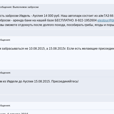
общения: Выполняем заброски
сть заброски Ивдель - Ауспия 14 000 руб. Наш автопарк состоит из а/м ГАЗ
выброски - аренда бани на нашей базе БЕСПЛАТНО. 8-922-1952604
elestour@b
 вы сможете отдохнуть после долгого похода, пособирать грибы, ягоды и пор
бщения:
забрасываться не 10.08.2015, а 15.08.2015г. Если есть желающие присоедин
общения:
ем из Ивдели до Ауспии 15.08.2015. Присоединяйтесь!
бщения: