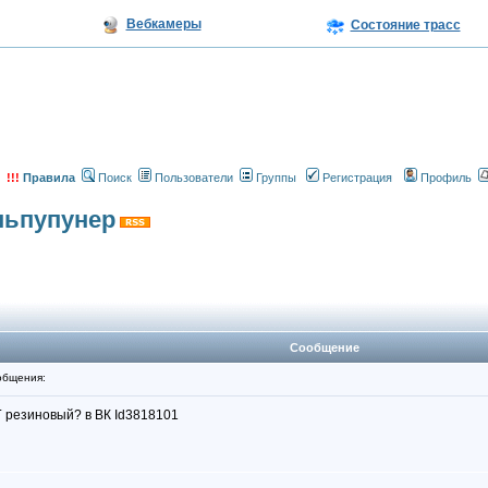
Вебкамеры
Состояние трасс
!!!
Правила
Поиск
Пользователи
Группы
Регистрация
Профиль
ньпупунер
Сообщение
общения:
Г резиновый? в ВК Id3818101