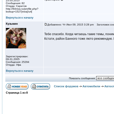
25.05.2015
Сообщения: 82
Откуда: Саратов
http://64niva.ru/profile.php?
lookup=1527]niva[/url]
Вернуться к началу
Кузьмин
Добавлено: Чт Июл 09, 2015 3:28 pm
Заголовок соо
Тебе спасибо. Когда читаешь такие темы, пони
Кстати, район Банного тоже люто рекомендую. 
Зарегистрирован:
09.01.2005
Сообщения: 25294
Откуда: Уфа
Вернуться к началу
Показать сообщения:
Список форумов
->
Автомобили
->
Автосп
Страница
1
из
8