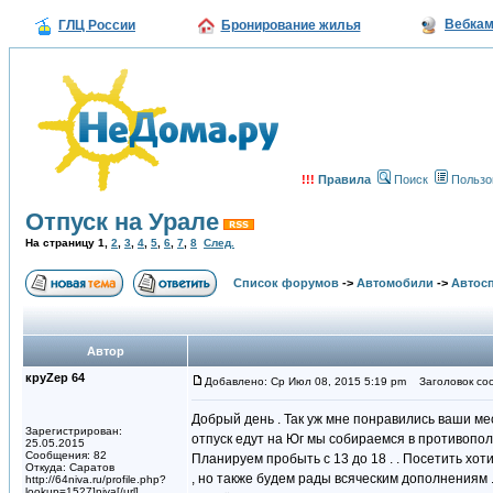
Вебка
ГЛЦ России
Бронирование жилья
!!!
Правила
Поиск
Пользо
Отпуск на Урале
На страницу
1
,
2
,
3
,
4
,
5
,
6
,
7
,
8
След.
Список форумов
->
Автомобили
->
Автосп
Автор
круZер 64
Добавлено: Ср Июл 08, 2015 5:19 pm
Заголовок соо
Добрый день . Так уж мне понравились ваши мес
Зарегистрирован:
отпуск едут на Юг мы собираемся в противопол
25.05.2015
Сообщения: 82
Планируем пробыть с 13 до 18 . . Посетить хот
Откуда: Саратов
, но также будем рады всяческим дополнениям 
http://64niva.ru/profile.php?
lookup=1527]niva[/url]