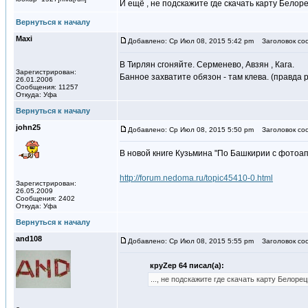
И ещё , не подскажите где скачать карту Белор
Вернуться к началу
Maxi
Добавлено: Ср Июл 08, 2015 5:42 pm
Заголовок со
В Тирлян сгоняйте. Серменево, Авзян , Кага.
Зарегистрирован:
Банное захватите обязон - там клева. (правда 
26.01.2006
Сообщения: 11257
Откуда: Уфа
Вернуться к началу
john25
Добавлено: Ср Июл 08, 2015 5:50 pm
Заголовок со
В новой книге Кузьмина "По Башкирии с фотоа
http://forum.nedoma.ru/topic45410-0.html
Зарегистрирован:
26.05.2009
Сообщения: 2402
Откуда: Уфа
Вернуться к началу
and108
Добавлено: Ср Июл 08, 2015 5:55 pm
Заголовок соо
круZер 64 писал(а):
..., не подскажите где скачать карту Белор