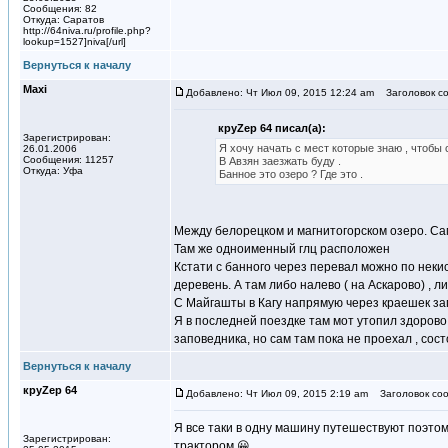
Сообщения: 82
Откуда: Саратов
http://64niva.ru/profile.php?
lookup=1527]niva[/url]
Вернуться к началу
Maxi
Добавлено: Чт Июл 09, 2015 12:24 am
Заголовок со
круZер 64 писал(а):
Зарегистрирован:
Я хочу начать с мест которые знаю , чтобы с
26.01.2006
Сообщения: 11257
В Авзян заезжать буду .
Откуда: Уфа
Банное это озеро ? Где это .
Между белорецком и магнитогорском озеро. Сам
Там же одноименный глц расположен
Кстати с банного через перевал можно по неки
деревень. А там либо налево ( на Аскарово) , 
С Майгашты в Кагу напрямую через краешек за
Я в последней поездке там мот утопил здорово 
заповедника, но сам там пока не проехал , сос
Вернуться к началу
круZер 64
Добавлено: Чт Июл 09, 2015 2:19 am
Заголовок соо
Я все таки в одну машину путешествуют поэтому
Зарегистрирован:
трактором 😀