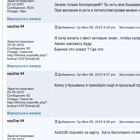
Зарегистрирован:
22.12.2007
Зачем только Белорецкий? Ты хоть всю Башкир
Сообщения: 3524
При желании в сети и пятисотметровки можно 
Откуда: Уфа
Вернуться к началу
круZер 64
Добавлено: Ср Июл 08, 2015 9:16 pm
Заголовок со
Я хочу начать с мест которые знаю , чтобы супр
Зарегистрирован:
Авзян заезжать буду .
25.05.2015
Сообщения: 82
Банное это озеро ? Где это .
Откуда: Саратов
http://64niva.ru/profile.php?
lookup=1527]niva[/url]
Вернуться к началу
круZер 64
Добавлено: Ср Июл 08, 2015 9:27 pm
Заголовок со
Книгу у Кузьмина я приобрёл ещё в прошлый пр
Зарегистрирован:
.
25.05.2015
Сообщения: 82
Откуда: Саратов
http://64niva.ru/profile.php?
lookup=1527]niva[/url]
Вернуться к началу
круZер 64
Добавлено: Ср Июл 08, 2015 9:30 pm
Заголовок со
And108 спасибо за карту . Ката бесспорно отл
Зарегистрирован:
25.05.2015