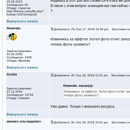
Надеюсь в этот раз все сложится и я все же до
25.05.2015
Сообщения: 82
В связи с этим вопрос знающим как там сейчас 
Откуда: Саратов
?
http://64niva.ru/profile.php?
lookup=1527]niva[/url]
Вернуться к началу
Новичёк.
Добавлено: Пн Сен 17, 2018 10:59 pm
Заголовок со
Извиняюсь за оффтоп. Хотел фото-отчет запости
теперь фоты заливать?
Зарегистрирован:
01.06.2008
Сообщения: 2438
Откуда: Мраково
Вернуться к началу
Gosha
Добавлено: Вт Сен 18, 2018 11:31 am
Заголовок со
Новичёк. писал(а):
Зарегистрирован:
Извиняюсь за оффтоп. Хотел фото-отчет запо
07.12.2004
Сообщения: 13744
теперь фоты заливать?
Откуда: Самара
Уже давно. Только с внешнего ресурса.
Вернуться к началу
михаил ольгердович
Добавлено: Вт Сен 18, 2018 10:01 pm
Заголовок со