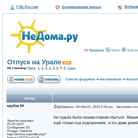
Вебка
ГЛЦ России
Бронирование жилья
!!!
Правила
Поиск
Пользо
Отпуск на Урале
На страницу
Пред.
1
,
2
,
3
,
4
,
5
,
6
,
7
,
8
След.
Список форумов
->
Автомобили
->
Автосп
Автор
круZер 64
Добавлено: Сб Ноя 21, 2015 2:04 pm
Заголовок соо
Не судьба была нашим планам сбыться . Машина
Зарегистрирован:
ещё только под подозрением , я его даже домой 
25.05.2015
Сообщения: 82
Откуда: Саратов
http://64niva.ru/profile.php?
lookup=1527]niva[/url]