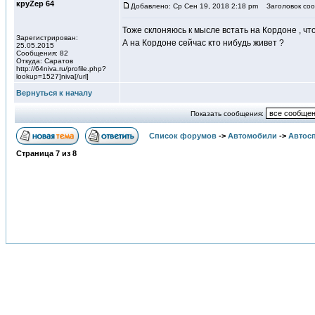
круZер 64
Добавлено: Ср Сен 19, 2018 2:18 pm
Заголовок соо
Тоже склоняюсь к мысле встать на Кордоне , чт
Зарегистрирован:
А на Кордоне сейчас кто нибудь живет ?
25.05.2015
Сообщения: 82
Откуда: Саратов
http://64niva.ru/profile.php?
lookup=1527]niva[/url]
Вернуться к началу
Показать сообщения:
Список форумов
->
Автомобили
->
Автосп
Страница
7
из
8