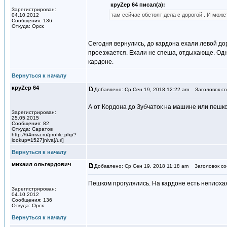
круZер 64 писал(а):
Зарегистрирован:
там сейчас обстоят дела с дорогой . И може
04.10.2012
Сообщения: 136
Откуда: Орск
Сегодня вернулись, до кардона ехали левой до
проезжается. Ехали не спеша, отдыхающе. Одна 
кардоне.
Вернуться к началу
круZер 64
Добавлено: Ср Сен 19, 2018 12:22 am
Заголовок со
А от Кордона до Зубчаток на машине или пешк
Зарегистрирован:
25.05.2015
Сообщения: 82
Откуда: Саратов
http://64niva.ru/profile.php?
lookup=1527]niva[/url]
Вернуться к началу
михаил ольгердович
Добавлено: Ср Сен 19, 2018 11:18 am
Заголовок со
Пешком прогулялись. На кардоне есть неплохая
Зарегистрирован:
04.10.2012
Сообщения: 136
Откуда: Орск
Вернуться к началу