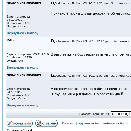
михаил ольгердович
Добавлено: Пт Июн 03, 2016 1:26 am
Заголовок соо
Понятно)) Так, на случай дождей, чтоб на стан
Зарегистрирован:
04.10.2012
Сообщения: 136
Откуда: Орск
Вернуться к началу
R&B
Добавлено: Пт Июн 03, 2016 12:14 pm
Заголовок со
В авто ветке не буду развивать мысль о том, ч
Зарегистрирован: 03.11.2010
Сообщения: 2479
Откуда: Ufa
Вернуться к началу
михаил ольгердович
Добавлено: Пт Июн 03, 2016 1:05 pm
Заголовок соо
А по времени сколько это займёт ( если всё же 
Зарегистрирован:
04.10.2012
-Искушта-Инзер и домой. На всё семь дней.
Сообщения: 136
Откуда: Орск
Вернуться к началу
Показать сообщения:
Список форумов
->
Автомобили
->
Автосп
Страница
1
из
4