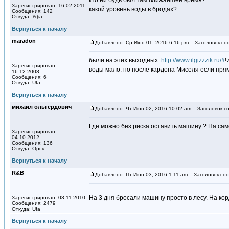
кто ни будь был там ближайшее время?
Зарегистрирован: 16.02.2011
какой уровень воды в бродах?
Сообщения: 142
Откуда: Уфа
Вернуться к началу
maradon
Добавлено: Ср Июн 01, 2016 6:16 pm
Заголовок со
были на этих выходных.
http://www.ilgizzzik.ru/#
!
Зарегистрирован:
воды мало. но после кардона Миселя если прям
16.12.2008
Сообщения: 6
Откуда: Ufa
Вернуться к началу
михаил ольгердович
Добавлено: Чт Июн 02, 2016 10:02 am
Заголовок со
Где можно без риска оставить машину ? На са
Зарегистрирован:
04.10.2012
Сообщения: 136
Откуда: Орск
Вернуться к началу
R&B
Добавлено: Пт Июн 03, 2016 1:11 am
Заголовок соо
На 3 дня бросали машину просто в лесу. На ко
Зарегистрирован: 03.11.2010
Сообщения: 2479
Откуда: Ufa
Вернуться к началу