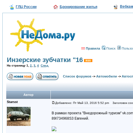
Вебка
ГЛЦ России
Бронирование жилья
!!!
Правила
Поиск
Пользо
Инзерские зубчатки "16
На страницу
1
,
2
,
3
,
4
След.
Список форумов
->
Автомобили
->
Автосп
Автор
Starsst
Добавлено: Пт Май 13, 2016 5:52 pm
Заголовок сооб
В рамках проекта "Внедорожный туризм" vk.com
89l734968S3 Евгений.