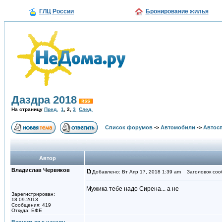
ГЛЦ России
Бронирование жилья
Даздра 2018
На страницу
Пред.
1
,
2
,
3
След.
Список форумов
->
Автомобили
->
Автосп
Автор
Владислав Червяков
Добавлено: Вт Апр 17, 2018 1:39 am
Заголовок соо
Мужика тебе надо Сирена... а не
Зарегистрирован:
18.09.2013
Сообщения: 419
Откуда: ЕФЕ