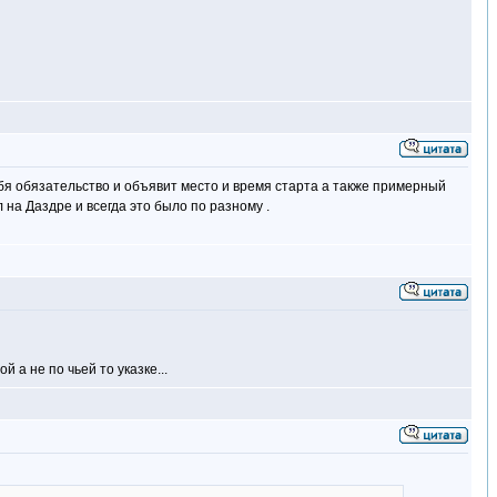
ебя обязательство и объявит место и время старта а также примерный
 на Даздре и всегда это было по разному .
 а не по чьей то указке...