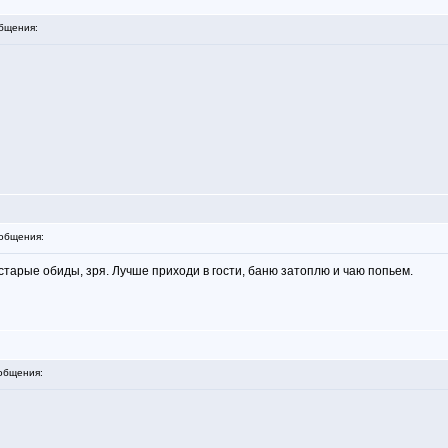
бщения:
общения:
 старые обиды, зря. Лучше приходи в гости, баню затоплю и чаю попьем.
общения: