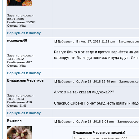
Зарегистрирован:
09.01.2005
Сообщения: 25294
Откуда: Уфа
Вернуться к началу
искандер68
Добавлено: Вт Апр 17, 2018 11:13 pm
Заголовок со
Раз уж Динго в от езде и врятли вернётся на 
Зарегистрирован:
маршрут чтобы люди понимали куда едут . Лично
13.10.2012
Сообщения: 407
Откуда: Уфа
Вернуться к началу
Владислав Червяков
Добавлено: Ср Апр 18, 2018 12:49 pm
Заголовок со
А что я не так сказал Андрюха???
Зарегистрирован:
18.09.2013
Сообщения: 419
Спасибо Сирен! Но нет обид, есть факты и модел
Откуда: ЕФЕ
Вернуться к началу
Кузьмин
Добавлено: Ср Апр 18, 2018 1:03 pm
Заголовок соо
Владислав Червяков писал(а):
А что я не так сказал Андрюха???