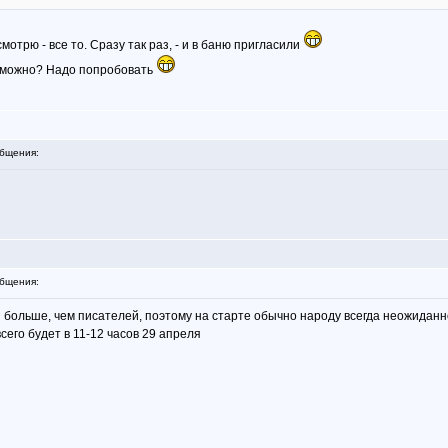
мотрю - все то. Сразу так раз, - и в баню пригласили
же можно? Надо попробовать
бщения:
бщения:
ей больше, чем писателей, поэтому на старте обычно народу всегда неожиданн
сего будет в 11-12 часов 29 апреля