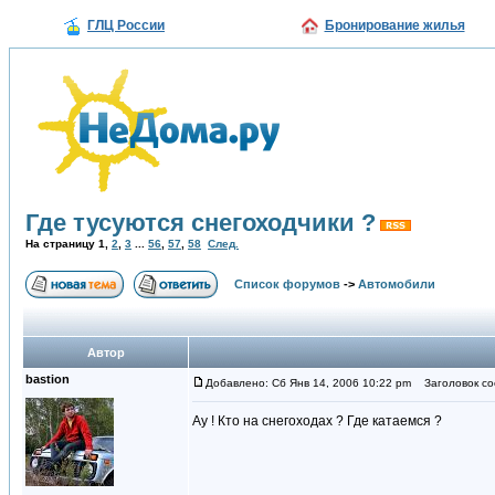
ГЛЦ России
Бронирование жилья
Где тусуются снегоходчики ?
На страницу
1
,
2
,
3
...
56
,
57
,
58
След.
Список форумов
->
Автомобили
Автор
bastion
Добавлено: Сб Янв 14, 2006 10:22 pm
Заголовок соо
Ау ! Кто на снегоходах ? Где катаемся ?