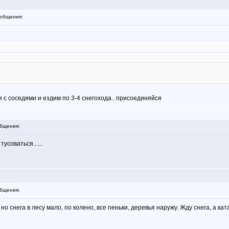
общения:
 с соседями и ездим по 3-4 снегохода.. присоединяйся
бщения:
усоваться......
бщения:
 но снега в лесу мало, по колено, все пеньки, деревья наружу. Жду снега, а к