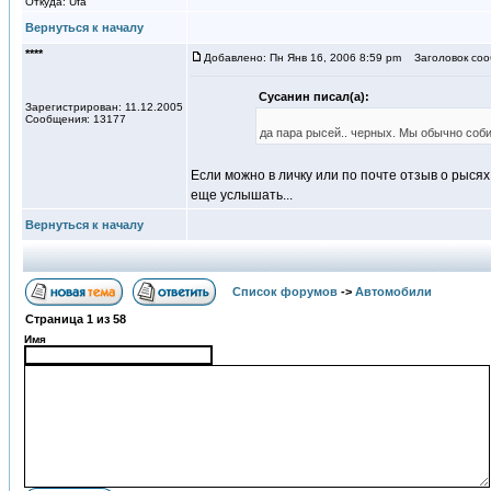
Откуда: Ufa
Вернуться к началу
****
Добавлено: Пн Янв 16, 2006 8:59 pm
Заголовок соо
Сусанин писал(а):
Зарегистрирован: 11.12.2005
Сообщения: 13177
да пара рысей.. черных. Мы обычно соби
Если можно в личку или по почте отзыв о рысях
еще услышать...
Вернуться к началу
Список форумов
->
Автомобили
Страница
1
из
58
Имя