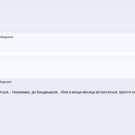
общения:
бщения:
ься... Например, до Кандрыкуля... Или в конце месяца встретиться, просто по