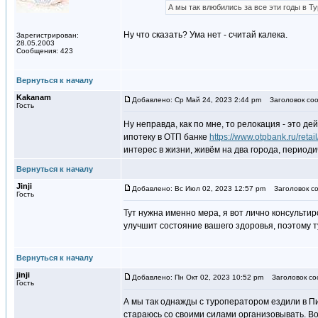
А мы так влюбились за все эти годы в Т
Ну что сказать? Ума нет - считай калека.
Зарегистрирован:
28.05.2003
Сообщения: 423
Вернуться к началу
Kakanam
Добавлено: Ср Май 24, 2023 2:44 pm
Заголовок соо
Гость
Ну неправда, как по мне, то релокация - это д
ипотеку в ОТП банке
https://www.otpbank.ru/retai
интерес в жизни, живём на два города, период
Вернуться к началу
Jinji
Добавлено: Вс Июл 02, 2023 12:57 pm
Заголовок со
Гость
Тут нужна именно мера, я вот лично консульти
улучшит состояние вашего здоровья, поэтому ту
Вернуться к началу
jinji
Добавлено: Пн Окт 02, 2023 10:52 pm
Заголовок со
Гость
А мы так однажды с туроператором ездили в Пите
стараюсь со своими силами организовывать. Вот