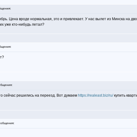
бщения:
ябрь. Цена вроде нормальная, это и привлекает. У нас вылет из Минска на дв
их уже кто-нибудь летал?
бщения:
ут?
бщения:
что сейчас решились на переезд. Вот думаем
https://realeast.biz/ru/
купить кварт
общения: