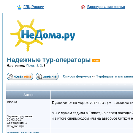
ГЛЦ России
Бронирование жилья
Надежные тур-операторы
На страницу
Пред.
1
,
2
,
3
Список форумов
->
Турфирмы и магазин
Автор
Irishka
Добавлено: Пн Мар 06, 2017 10:41 pm
Заголовок со
Мы с мужем ездили в Египет, но перед поездко
Зарегистрирован:
и в итоге своим ходом или на автобусе битком
06.03.2017
Сообщения: 1
Откуда: Уфа