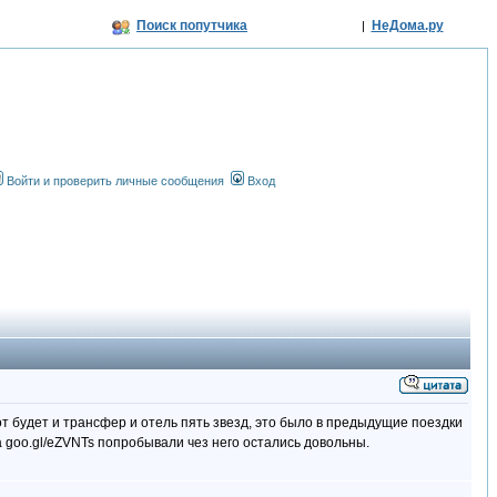
Поиск попутчика
НеДома.ру
|
Войти и проверить личные сообщения
Вход
т будет и трансфер и отель пять звезд, это было в предыдущие поездки
а goo.gl/eZVNTs попробывали чез него остались довольны.