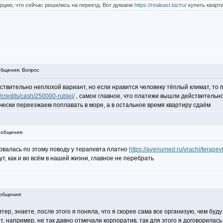
урцию, что сейчас решились на переезд. Вот думаем
https://realeast.biz/ru/
купить кварти
бщения: Вопрос
ействительно неплохой вариант, но если нравится человеку тёплый климат, то 
l/credits/cash/250000-rublej/
, самое главное, что платежи вышли действительно
ически переезжаем поплавать в море, а в остальное время квартиру сдаём
общения:
ровалась по этому поводу у терапевта платно
https://avenumed.ru/vrachi/terapevt
т, как и во всём в нашей жизни, главное не перебрать
общения:
р, знаете, после этого я поняла, что я скорее сама все организую, чем буду 
, например, не так давно отмечали корпоратив, так для этого я договорилас