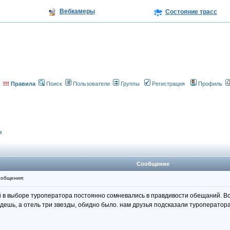
Вебкамеры
Состояние трасс
!!!
Правила
Поиск
Пользователи
Группы
Регистрация
Профиль
ы
Сообщение
общения:
й в выборе туроператора постоянно сомневались в правдивости обещаний. Во
 едешь, а отель три звезды, обидно было. нам друзья подсказали туроператор