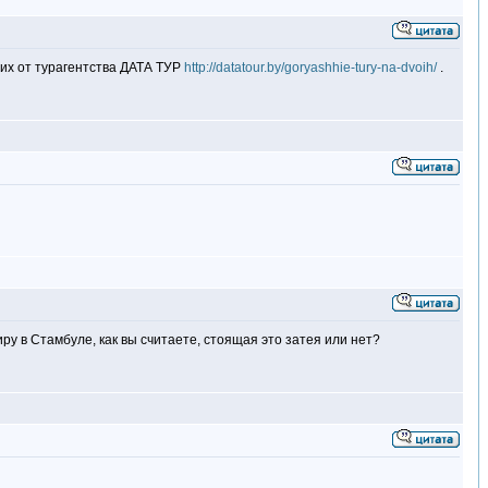
оих от турагентства ДАТА ТУР
http://datatour.by/goryashhie-tury-na-dvoih/
.
иру в Стамбуле, как вы считаете, стоящая это затея или нет?