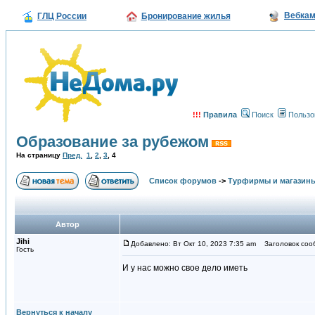
Вебка
ГЛЦ России
Бронирование жилья
!!!
Правила
Поиск
Пользо
Образование за рубежом
На страницу
Пред.
1
,
2
,
3
,
4
Список форумов
->
Турфирмы и магазин
Автор
Jihi
Добавлено: Вт Окт 10, 2023 7:35 am
Заголовок соо
Гость
И у нас можно свое дело иметь
Вернуться к началу