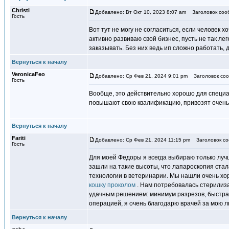
Christi
Добавлено: Вт Окт 10, 2023 8:07 am
Заголовок соо
Гость
Вот тут не могу не согласиться, если человек 
активно развиваю свой бизнес, пусть не так лег
заказывать. Без них ведь ип сложно работать, 
Вернуться к началу
VeronicaFeo
Добавлено: Ср Фев 21, 2024 9:01 pm
Заголовок соо
Гость
Вообще, это действительно хорошо для специа
повышают свою квалификацию, привозят очень м
Вернуться к началу
Fariti
Добавлено: Ср Фев 21, 2024 11:15 pm
Заголовок со
Гость
Для моей Федоры я всегда выбираю только лучш
зашли на такие высоты, что лапароскопия ста
технологии в ветеринарии. Мы нашли очень хо
кошку проколом
. Нам потребовалась стерилиз
удачным решением: минимум разрезов, быстрая
операцией, я очень благодарю врачей за мою 
Вернуться к началу