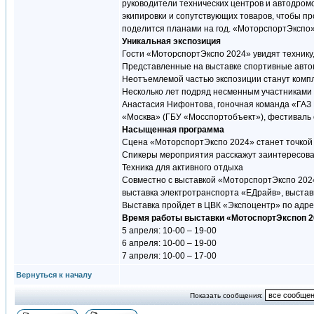
руководители технических центров и автодромо
экипировки и сопутствующих товаров, чтобы п
поделится планами на год. «МоторспортЭкспо»
Уникальная экспозиция
Гости «МоторспортЭкспо 2024» увидят технику,
Представленные на выставке спортивные автом
Неотъемлемой частью экспозиции станут компл
Несколько лет подряд несменным участниками
Анастасия Нифонтова, гоночная команда «ГАЗ
«Москва» (ГБУ «Мосспортобъект»), фестиваль с
Насыщенная программа
Сцена «МоторспортЭкспо 2024» станет точкой
Спикеры мероприятия расскажут заинтересова
Техника для активного отдыха
Совместно с выставкой «МоторспортЭкспо 2024
выставка электротранспорта «ЕДрайв», выстав
Выставка пройдет в ЦВК «Экспоцентр» по адрес
Время работы выставки «МотоспортЭкспоп 2
5 апреля: 10-00 – 19-00
6 апреля: 10-00 – 19-00
7 апреля: 10-00 – 17-00
Вернуться к началу
Показать сообщения: