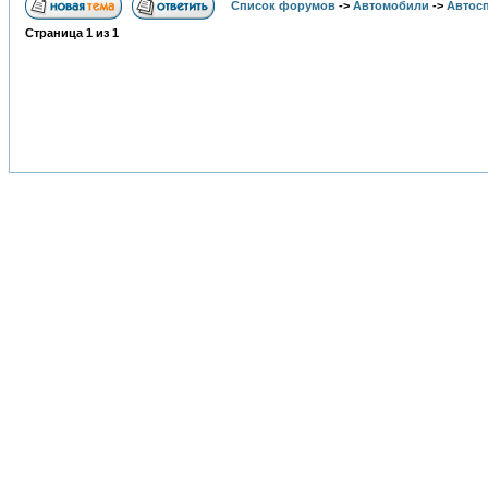
Список форумов
->
Автомобили
->
Автосп
Страница
1
из
1