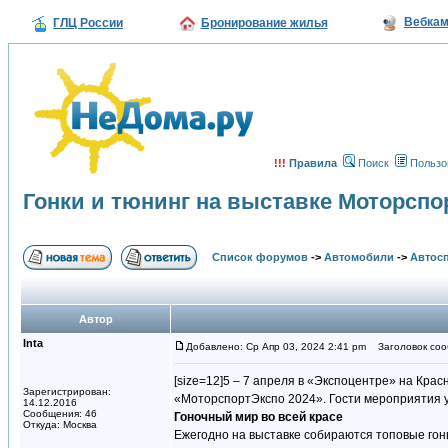
Вебка
ГЛЦ России
Бронирование жилья
!!!
Правила
Поиск
Пользо
Гонки и тюнинг на выставке Моторспо
Список форумов
->
Автомобили
->
Автосп
Автор
Inta
Добавлено: Ср Апр 03, 2024 2:41 pm
Заголовок сооб
[size=12]5 – 7 апреля в «Экспоцентре» на Кра
Зарегистрирован:
«МоторспортЭкспо 2024». Гости мероприятия у
14.12.2016
Сообщения: 46
Гоночный мир во всей красе
Откуда: Москва
Ежегодно на выставке собираются топовые гон