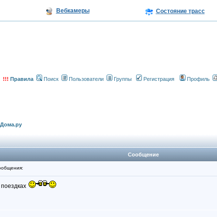
Вебкамеры
Состояние трасс
!!!
Правила
Поиск
Пользователи
Группы
Регистрация
Профиль
еДома.ру
Сообщение
ообщения:
х поездках