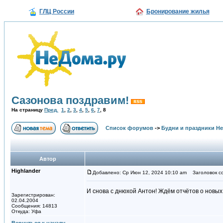
ГЛЦ России
Бронирование жилья
Сазонова поздравим!
На страницу
Пред.
1
,
2
,
3
,
4
,
5
,
6
,
7
,
8
Список форумов
->
Будни и праздники Н
Автор
Highlander
Добавлено: Ср Июн 12, 2024 10:10 am
Заголовок с
И снова с днюхой Антон! Ждём отчётов о новы
Зарегистрирован:
02.04.2004
Сообщения: 14813
Откуда: Уфа