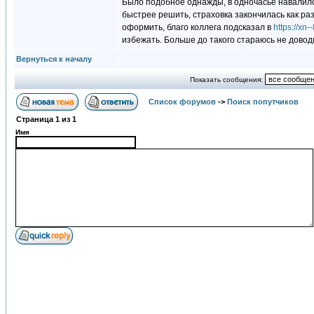
Было подобное однажды, в одночасье навалил
быстрее решить, страховка закончилась как ра
оформить, благо коллега подсказал в
https://xn
избежать. Больше до такого стараюсь не довод
Вернуться к началу
Показать сообщения:
Список форумов
->
Поиск попутчиков
Страница
1
из
1
Имя