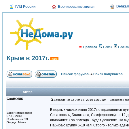
Вебка
ГЛЦ России
Бронирование жилья
!!!
Правила
Поиск
Пользо
Крым в 2017г.
Список форумов
->
Поиск попутчиков
Автор
GeoBORIS
Добавлено: Ср Авг 17, 2016 11:10 am
Заголовок соо
В первых числах июня 2017г. отправляемся пут
Зарегистрирован:
Севатополь, Балаклава, Симферополь) на 12 дне
07.10.2013
Сообщения: 29
авиабилеты за полгода - будет дешевле. На ж/д
Откуда: Миасс
Набираю группу 6-10 чел. Строго - только адек