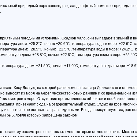
о уникальный природный парк-заповедник, ландшафтный памятник природы с 
.
приятными погодными условиями. Осадков мало, они выпадают в зимний и вес
ература днем: +25.2°C, ночью:+20.6°C, температура воды в море: +22.6°C, к
ература днем: +28.5°C, ночью: +22.5°C, температура воды в море: +24.2°C, 
емпература днем: +28.8°C, ночью: +22.8°C, температура воды в море: +25.4°C
температура днем: +21.5°C, ночью: +17.0°C, температура воды в море: +18.6
ывают Косу Долгую, на которой расположена станица Должанская и множество
но выносят из моря на берег множество новых раковин и со временем они из
 10 километров в море. Отсутствие промышленных объектов и необычное мест
 дыхания, приезжают сюда на оздоровительный отдых. Отдых на косе многих 
у и она точно не оставит вас равнодушными. Всегда присутствует гладкая по
дами рыб, ловля которых запрещена законом.
вот к вашему рассмотрению несколько мест, которые можно посетить. Можно с