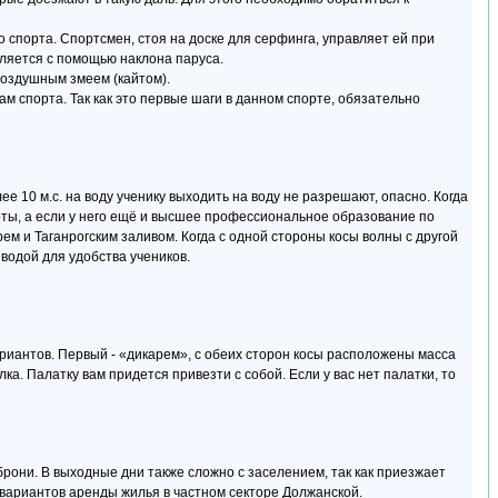
 спорта. Спортсмен, стоя на доске для серфинга, управляет ей при
вляется с помощью наклона паруса.
 воздушным змеем (кайтом).
м спорта. Так как это первые шаги в данном спорте, обязательно
 10 м.с. на воду ученику выходить на воду не разрешают, опасно. Когда
ты, а если у него ещё и высшее профессиональное образование по
ем и Таганрогским заливом. Когда с одной стороны косы волны с другой
водой для удобства учеников.
ариантов. Первый - «дикарем», с обеих сторон косы расположены масса
ка. Палатку вам придется привезти с собой. Если у вас нет палатки, то
брони. В выходные дни также сложно с заселением, так как приезжает
 вариантов аренды жилья в частном секторе Должанской.