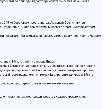
экскурсиями по природным достопримечательностям, лечением в
то 145 км берегового пространства. Активный Сочи славится
в и уединения. Анапа это спокойный отдых с огромным количеством
ми поселками. Плюс отдых на Азовском море доступнее, чем на Черном
твие с Ейского района с города Ейска.
тров Ейская коса, Долгая коса, Камышеватская коса, озеро Ханское.
дов Краснодарского края. Ейск является самым северным городом
ортовый город расположился между Таганрогским заливом и Ейским
ция, аэропорт, парки с длинными зелеными аллеями.
ологически чистых мест среди курортов Краснодарского края.