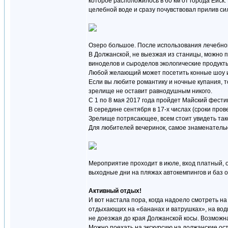
которое расположилось в 60 км от города Ейск.
целебной воде и сразу почувствовал прилив сил
Озеро большое. После использования лечебной 
В Должанской, не выезжая из станицы, можно 
виноделов и сыроделов экологические продукт
Любой желающий может посетить конные шоу или
Если вы любите романтику и ночные купания, то
зрелище не оставит равнодушным никого.
С 1 по 8 мая 2017 года пройдет Майский фести
В середине сентября в 17-х числах (сроки пр
Зрелище потрясающее, всем стоит увидеть такое
Для любителей вечеринок, самое знаменательно
Мероприятие проходит в июле, вход платный, о
выходные дни на пляжах автокемпингов и баз о
Активный отдых!
И вот настала пора, когда надоело смотреть на
отдыхающих на «бананах и ватрушках», на водны
не доезжая до края Должанской косы. Возможн
Можно поехать на экскурсию на должанские ост