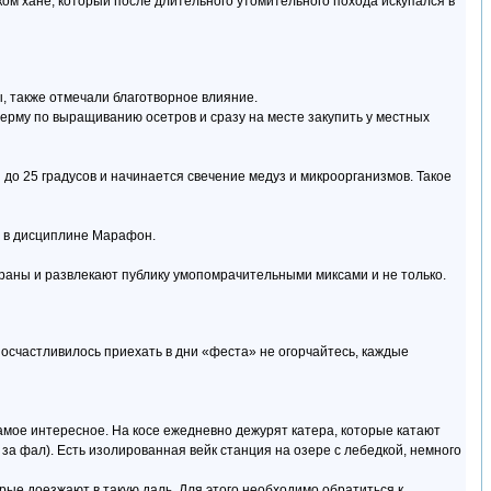
ском хане, который после длительного утомительного похода искупался в
ы, также отмечали благотворное влияние.
ерму по выращиванию осетров и сразу на месте закупить у местных
 до 25 градусов и начинается свечение медуз и микроорганизмов. Такое
у в дисциплине Марафон.
траны и развлекают публику умопомрачительными миксами и не только.
посчастливилось приехать в дни «феста» не огорчайтесь, каждые
 самое интересное. На косе ежедневно дежурят катера, которые катают
 за фал). Есть изолированная вейк станция на озере с лебедкой, немного
рые доезжают в такую даль. Для этого необходимо обратиться к