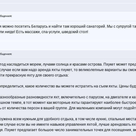
бщения:
я можно посетить Беларусь и найти там хороший санаторий. Мы с супругой т
и нигде! Есть массажи, спа-услуги, шведский стол!
бщения:
тод насладиться морем, лучами солнца и красами острова. Пхукет может пре
 случае если вам надо аренда яхты пхукет, то великолепные варианты вы см
йти прекрасную яхту для своего отдыха:
определиться, какое количество вы можете истратить на съем яхты. Цены буд
азнообразные разновидности яхт, включительно с парусом, на двигателе и к
шном темпе, в тот момент как моторные яхты гарантируют наиболее быстро
 от количества персон в вашей группе. Для маленьких компаний могут подойт
оружена всем нужным для удобного отдыха, в том числе кухню, спальные мест
том случае если вы не имеете навыков управления яхтой, лучше арендовать ях
одя. Пхукет предлагает большое число занимательных точек для посещения, 