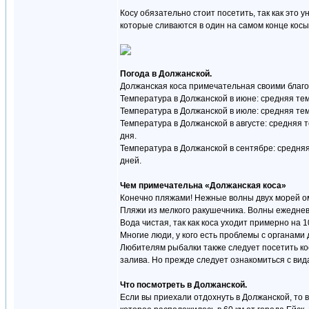
Косу обязательно стоит посетить, так как эт
которые сливаются в один на самом конце косы
Погода в Должанской.
Должанская коса примечательная своими благо
Температура в Должанской в июне: средняя темп
Температура в Должанской в июле: средняя темп
Температура в Должанской в августе: средняя т
дня.
Температура в Должанской в сентябре: средняя 
дней.
Чем примечательна «Должанская коса»
Конечно пляжами! Нежные волны двух морей ом
Пляжи из мелкого ракушечника. Волны ежеднев
Вода чистая, так как коса уходит примерно на
Многие люди, у кого есть проблемы с органами
Любителям рыбалки также следует посетить кос
залива. Но прежде следует ознакомиться с ви
Что посмотреть в Должанской.
Если вы приехали отдохнуть в Должанской, то 