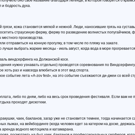
 Получило оно своё название благодаря легенде, в которой говорится о крым
 и бодрость духа.
грязи, кожа становится мягкой и нежной. Люди, наносившие грязь на сустав
посетить страусиную ферму, ферму по разведению волнистых попугайчиков, ф
ы местного производства.
 отправиться на конную прогулку, в том числе по пляжу на закате.
 лучше выбрать жаркие месяцы - июль август, когда вода в море прогревается
валь виндсерфинга на Должанской косе.
оведения нужно узнавать отдельно) проводятся соревнования по Виндсерфинг
 хоть раз и навсегда влюбиться в этот вид спорта.
е событие лета «A-zov fest», на это событие съезжаются ди-джеи со всей с
плата, либо по дням, либо на весь срок проведения фестиваля. Если вам не 
тдыха проходят дискотеки.
 ракушки, чаек, бакланов, загар уже не становится темнее, тогда начинается
х лыжах, на вейкбординге (когда человек едет за катером на доске, держась
а аренда водного мотоцикла и катамарана.
рова, посмотреть на быт чаек, бакланов и профессиональных серферов, кото