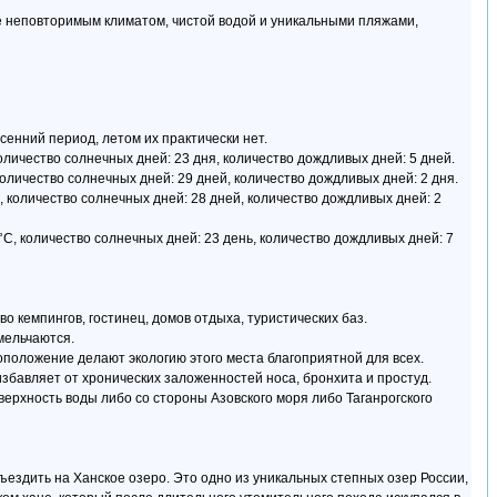
её неповторимым климатом, чистой водой и уникальными пляжами,
енний период, летом их практически нет.
оличество солнечных дней: 23 дня, количество дождливых дней: 5 дней.
количество солнечных дней: 29 дней, количество дождливых дней: 2 дня.
, количество солнечных дней: 28 дней, количество дождливых дней: 2
°C, количество солнечных дней: 23 день, количество дождливых дней: 7
 кемпингов, гостинец, домов отдыха, туристических баз.
мельчаются.
оположение делают экологию этого места благоприятной для всех.
избавляет от хронических заложенностей носа, бронхита и простуд.
верхность воды либо со стороны Азовского моря либо Таганрогского
ъездить на Ханское озеро. Это одно из уникальных степных озер России,