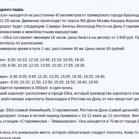
одного парка.
са» находится на расстоянии 40 километров от приморского города Краснода
 22-29 часов. Движение происходит по трассе М4-Донн Москва-Кашира-Вороне
аршрут будет следующим: Самара-Энгельс-Волгоград-Росто-на-Дону-Староми
бликанскими и межобластными маршрутами.
— Ейск составляет минимум 18 часов. Цена билета на автобус от 1 600 руб. 
автобусы по расписанию.
мерное время в пути 1 час, расстояние 40 км. Цена около 60 рублей.
 8:20; 10:10; 12:10; 13:40; 15:10; 16:55; 18:20.
; 8:30; 10:20; 12:20; 13:50; 15:20; 17:05; 18:30.
 6:30; 8:05; 9:45; 11:35; 13:35; 15:05; 16:35; 18:25; 19:40.
: 8:20; 10:10; 11:50; 13:50; 15:20; 16:50; 18:40; 19:50.
йдется примерно в 300руб. в один конец.
й аэропорт расположен в городе Ейск, который руководство аэропорта плани
ь работающие аэропорты Краснодара и Ростова-на-Дону, от них предстоит доб
оде: Ейск (самый ближайший), Староминская, Ростов-на-Дону (самый дальний)
курсируют только в летний период примерно с 10-12 июня до 12 сентября. Ж
ть станцию «Староминская – Тимашевская». Она находится в 70 км от города 
я коса это уникальное место, которое обязательно следует посетить. Кому-то
рнуться сюда.