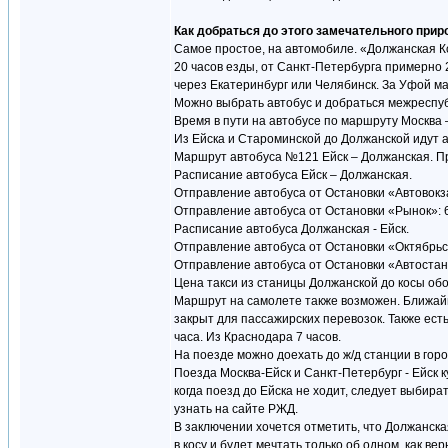
Как добраться до этого замечательного прир
Самое простое, на автомобиле. «Должанская Ко
20 часов езды, от Санкт-Петербурга примерно
через Екатеринбург или Челябинск. За Уфой м
Можно выбрать автобус и добраться межреспу
Время в пути на автобусе по маршруту Москва 
Из Ейска и Староминской до Должанской идут 
Маршрут автобуса №121 Ейск – Должанская. При
Расписание автобуса Ейск – Должанская.
Отправление автобуса от Остановки «Автовокзал»:
Отправление автобуса от Остановки «Рынок»: 6:50
Расписание автобуса Должанская - Ейск.
Отправление автобуса от Остановки «Октябрьская»:
Отправление автобуса от Остановки «Автостанция»
Цена такси из станицы Должанской до косы обо
Маршрут на самолете также возможен. Ближайши
закрыт для пассажирских перевозок. Также ест
часа. Из Краснодара 7 часов.
На поезде можно доехать до ж/д станции в гор
Поезда Москва-Ейск и Санкт-Петербург - Ейск 
когда поезд до Ейска не ходит, следует выбира
узнать на сайте РЖД.
В заключении хочется отметить, что Должанска
в косу и будет мечтать только об одном, как ве