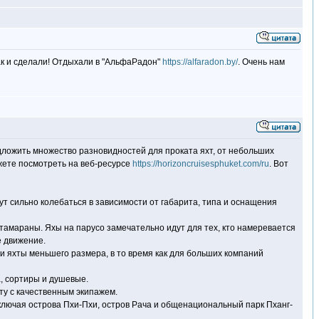
ак и сделали! Отдыхали в "АльфаРадон"
https://alfaradon.by/
. Очень нам
дложить множество разновидностей для проката яхт, от небольших
ожете посмотреть на веб-ресурсе
https://horizoncruisesphuket.com/ru
. Вот
ут сильно колебаться в зависимости от габарита, типа и оснащения
атамараны. Яхы на парусо замечательно идут для тех, кто намеревается
е движение.
и яхты меньшего размера, в то время как для больших компаний
а, сортиры и душевые.
ту с качественным экипажем.
включая острова Пхи-Пхи, остров Рача и общенациональный парк Пханг-