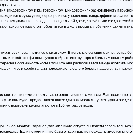
 до 7 вечера.
тия виндсерфингом и кайтсерфингом. Виндсерфинг - разновидность парусного
с находится в руках у виндсерфера и все управление виндсерфингом осущест
 является движение по воде на специальной доске, за счёт тяги создаваемой
 опасно, поэтому стоит обратиться в школу проката и обучения данным вида
урит резиновая лодка со спасателем. В погодные условия с силой ветра более
гом или кайтсерфингом, лучше выбрать инструктора с большим опытом рабо
нтересная особенность косы в том, что она располагается между Азовским мор
ольшой плюс и серфстанции переезжают с одного берега на другой за гладкой 
льно, то в первую очередь нужно решить вопрос с жильем. Есть несколько в
а сутки вам будет предоставлен навес для автомобиля, туалет, душ и раздевал
мики с номерами располагаются в 100 метрах от воды.
учше бронировать заранее, так как в июле-августе вы врятли заселитесь без 
аснодара. Если не кемпинг, не базы отдыха вам не подходят, имеется много