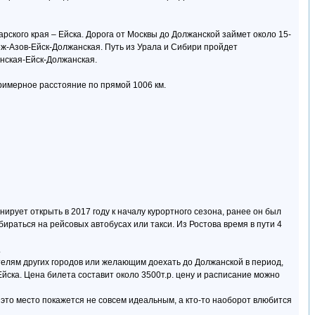
рского края – Ейска. Дорога от Москвы до Должанской займет около 15-
ж-Азов-Ейск-Должанская. Путь из Урала и Сибири пройдет
нская-Ейск-Должанская.
Примерное расстояние по прямой 1006 км.
рует открыть в 2017 году к началу курортного сезона, ранее он был
ираться на рейсовых автобусах или такси. Из Ростова время в пути 4
.
ителям других городов или желающим доехать до Должанской в период,
Ейска. Цена билета составит около 3500т.р. цену и расписание можно
 это место покажется не совсем идеальным, а кто-то наоборот влюбится