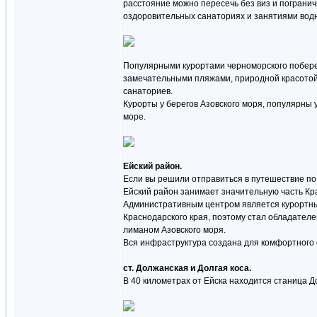
расстояние можно пересечь без виз и пограни
оздоровительных санаториях и занятиями вод
Популярными курортами черноморского побережь
замечательными пляжами, природной красотой 
санаториев.
Курорты у берегов Азовского моря, популярны
море.
Ейский район.
Если вы решили отправиться в путешествие по 
Ейский район занимает значительную часть Кра
Административным центром является курортный
Краснодарского края, поэтому стал обладател
лиманом Азовского моря.
Вся инфраструктура создана для комфортного 
ст. Должанская и Долгая коса.
В 40 километрах от Ейска находится станица Д