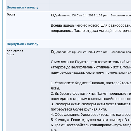
Вернуться к началу
Гость
Добавлено: Сб Сен 14, 2024 1:09 pm
Заголовок соо
Всегда ищешь чего-то нового! Для разнообрази
понравилось! Такого отдыха мы ещё не встречал
Вернуться к началу
annietrohz
Добавлено: Ср Сен 25, 2024 2:55 am
Заголовок соо
Гость
Съем яхты на Пхукете - это восхитительный ме
катерков до великолепных отличных яхт. В том
пару рекомендаций, какие могут помочь вам на
1. Установите бюджет: Сначала, постарайтесь 
яхты.
2. Выберите формат яхты: Пхукет предлагает р
насладиться морским вояжем в наиболее неспе
3. Размеры яхты: Размеры яхты может зависеть
потребуется более крупная яхта.
4. Оборудование: Удостоверитесь, что яхта во
5. Команда: Решите, нужен ли вам команда. В 
6. Тракт: Постарайтесь спланировать путь заг
Нга.