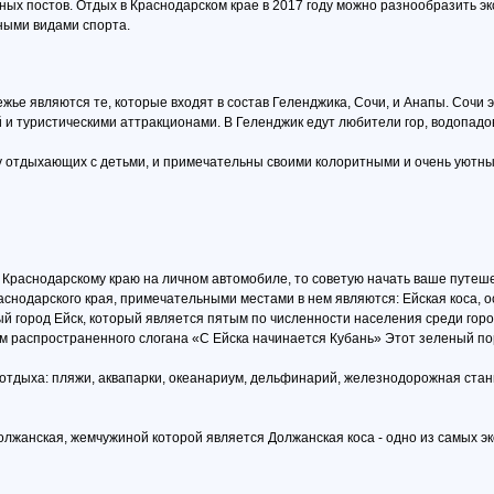
чных постов. Отдых в Краснодарском крае в 2017 году можно разнообразить 
ными видами спорта.
е являются те, которые входят в состав Геленджика, Сочи, и Анапы. Сочи э
и туристическими аттракционами. В Геленджик едут любители гор, водопадо
 у отдыхающих с детьми, и примечательны своими колоритными и очень уютны
Краснодарскому краю на личном автомобиле, то советую начать ваше путешес
снодарского края, примечательными местами в нем являются: Ейская коса, ос
 город Ейск, который является пятым по численности населения среди горо
ем распространенного слогана «С Ейска начинается Кубань» Этот зеленый п
отдыха: пляжи, аквапарки, океанариум, дельфинарий, железнодорожная стан
олжанская, жемчужиной которой является Должанская коса - одно из самых эк