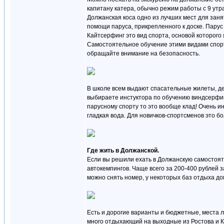
капитану катера, обычно режим работы с 9 утра
Должанская коса одно из лучших мест для заня
помощи паруса, прикрепленного к доске. Пару
Кайтсерфинг это вид спорта, основой которого
Самостоятельное обучение этими видами спорта
обращайте внимание на безопасность.
В школе всем выдают спасательные жилеты, деж
выбираете инстуктора по обучению виндсерфин
парусному спорту то это вообще клад! Очень и
гладкая вода. Для новичков-спортсменов это б
Где жить в Должанской.
Если вы решили ехать в Должанскую самостояте
автокемпингов. Чаще всего за 200-400 рублей з
можно снять номер, у некоторых баз отдыха до
Есть и дорогие варианты и бюджетные, места л
много отдыхающий на выходные из Ростова и Кр