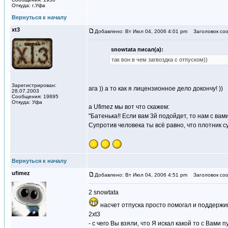
Откуда: г.Уфа
Вернуться к началу
xt3
Добавлено: Вт Июл 04, 2006 4:01 pm
Заголовок соо
snowtata писал(а):
так вон в чем загвоздка с отпуском))
Зарегистрирован:
ага )) а то как я лицензионное дело докончу! ))
28.07.2003
Сообщения: 19895
Откуда: Уфа
а Ufimez мы вот что скажем:
"Батенька!! Если вам 3й подойдет, то нам с ва
Супротив человека ты всё равно, что плотник с
Вернуться к началу
ufimez
Добавлено: Вт Июл 04, 2006 4:51 pm
Заголовок соо
2 snowtata
насчет отпуска просто помогал и поддержи
2xt3
- с чего Вы взяли, что Я искал какой то с Вами п