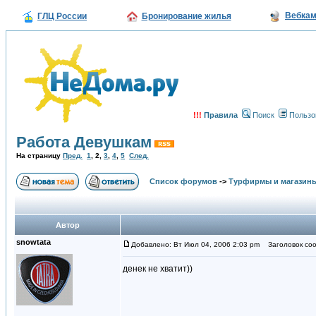
Вебка
ГЛЦ России
Бронирование жилья
!!!
Правила
Поиск
Пользо
Работа Девушкам
На страницу
Пред.
1
,
2
,
3
,
4
,
5
След.
Список форумов
->
Турфирмы и магазин
Автор
snowtata
Добавлено: Вт Июл 04, 2006 2:03 pm
Заголовок соо
денек не хватит))