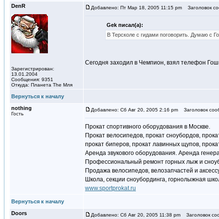
DenR
Добавлено: Пт Мар 18, 2005 11:15 pm
Заголовок со
Gek писал(а):
В Терсколе с гидами поговорить. Думаю с Г
Сегодня заходил в Чемпион, взял телефон Гоши
Зарегистрирован:
13.01.2004
Сообщения: 9351
Откуда: Планета The Мля
Вернуться к началу
nothing
Добавлено: Сб Авг 20, 2005 2:16 pm
Заголовок соо
Гость
Прокат спортивного оборудования в Москве.
Прокат велосипедов, прокат сноубордов, прока
прокат биперов, прокат лавинных щупов, прока
Аренда звукового оборудования. Аренда генер
Профессиональный ремонт горных лыж и сноуб
Продажа велосипедов, велозапчастей и аксессу
Школа, секции сноубординга, горнолыжная школа
www.sportprokat.ru
Вернуться к началу
Doors
Добавлено: Сб Авг 20, 2005 11:38 pm
Заголовок со