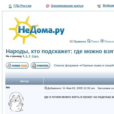
Вебка
ГЛЦ России
Бронирование жилья
!!!
Правила
Поиск
Пользо
Народы, кто подскажет: где можно взя
На страницу
1
,
2
,
3
След.
Список форумов
->
Горные лыжи и сноуб
Автор
leo
Добавлено: Чт Фев 03, 2005 12:32 am
Заголовок соо
где и почем можно взять в прокат на недельку 