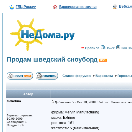
Вебка
ГЛЦ России
Бронирование жилья
!!!
Правила
Поиск
Пользо
Продам шведский сноуборд
Список форумов
->
Барахолка
->
Горнолы
Автор
Galadrim
Добавлено: Чт Сен 10, 2009 8:54 pm
Заголовок соо
фирма: Mervin Manufacturing
Зарегистрирован:
марка: Extrime
10.09.2009
Сообщения: 1
ростовка: 161
Откуда: Spb
жесткость: 5 (максимальная)