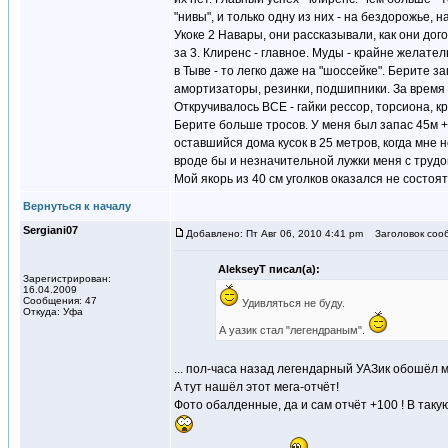
"нивы", и только одну из них - на бездорожье, 
Укоке 2 Навары, они рассказывали, как они дог
за 3. Клиренс - главное. Муды - крайне желател
в Тыве - то легко даже на "шоссейке". Берите з
амортизаторы, резинки, подшипники. За время 
Откручивалось ВСЕ - гайки рессор, торсиона, 
Берите больше тросов. У меня был запас 45м + 
оставшийся дома кусок в 25 метров, когда мне н
вроде бы и незначительной лужки меня с трудом
Мой якорь из 40 см уголков оказался не состоя
Вернуться к началу
Sergiani07
Добавлено: Пт Авг 06, 2010 4:41 pm
Заголовок соо
AlekseyT писал(а):
Зарегистрирован:
16.04.2009
Сообщения: 47
Удивляться не буду.
Откуда: Уфа
А уазик стал "легендраным".
... пол-часа назад легендарный УАЗик обошёл ме
A тут нашёл этот мега-отчёт!
Фото обалденные, да и сам отчёт +100 ! В таку