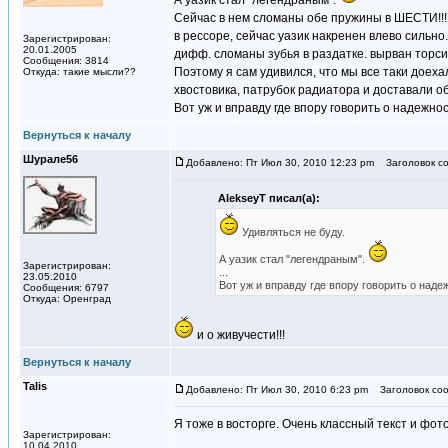
А уазик стал "легендраным".
Сейчас в нем сломаны обе пружины в ШЕСТИ!!!!!
в рессоре, сейчас уазик накренен влево сильно
Зарегистрирован:
20.01.2005
дифф. сломаны зубья в раздатке. вырван торсио
Сообщения: 3814
Поэтому я сам удивился, что мы все таки доеха
Откуда: такие мысли??
хвостовика, патрубок радиатора и доставали о
Вот уж и вправду где впору говорить о надежнос
Вернуться к началу
Шурале56
Добавлено: Пт Июл 30, 2010 12:23 pm
Заголовок со
AlekseyT писал(а):
Удивляться не буду.
А уазик стал "легендраным".
Зарегистрирован:
...
23.05.2010
Вот уж и вправду где впору говорить о наде
Сообщения: 6797
Откуда: Оренград
и о живучести!!!
Вернуться к началу
Talis
Добавлено: Пт Июл 30, 2010 6:23 pm
Заголовок соо
Я тоже в восторге. Очень классный текст и фото!
Зарегистрирован:
10.04.2010