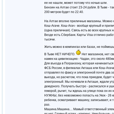
ее не нашли, может потому что ночью шли.
Бензин на Алтае стоит 23-24 рубля. В Тыве - та
200 метров будет по 22.40.
На Алтае вполне приличные магазины. Можно куп
Кош-Агаче. Кош-Агач - вообще крупный и прили
(одна приличная). Связь есть во всех крупных 
Везде есть Сбербанк. Карты Visa отлично работ
тысячи.
Жить можно в кемпингах или базах, не поймешь 
В Тыве НЕТ НИЧЕГО.
Нет магазинов, нет св
намек на цивилизацию - Чадан, это около 480км
Для въезда в Погранзону, которая начинаеться
ФСБ России, в филиалах Акташа или Кош-Агача. 
отправлял по факсу и электронной почте два за
выезда, но расчетом, что пока приедем, будет 
электронный. Мы ночевали в Акташе, ждали утро
дежурного. Получать быстро - расписался и уш
геморой, рычит, ты ждешь на улице пока он их 
НУЖНЫ, без невозможно попасть на Укок - 26 к
ребенка, осматривают машину, записывают, и то
раз.
Машина.Машина.... Мамый ответственный элемен
их нет. Главный успех - клиренс. Чем больше - т