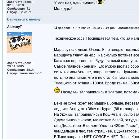
Зарегистрирован:
"Слов нет, одни эмоции"
02.08.2010
Молодцы!
Сообщения: 41
Откуда: СамаРа
Вернуться к началу
AlekseyT
Добавлено: Чт Авг 05, 2010 12:46 pm
Заголовок со
Техническое эссэ. Посвящается тем, кто за нам
Маршрут сложный. Очень. Я не говорю тяжелый
маршрута тянут на 4к.с., на сколько потянет вс
Касаться перегонов не буду - каждый сам пусть 
Зарегистрирован:
Самое главное - бензин. Его нужно везти с соб
20.01.2005
Сообщения: 3814
есть в самом Акташе, направление на Чулышман 
Откуда: такие мысли??
есть, но она такая, что я не стал бы там заправ
Телецкого от Аташа - 180км. Вроде как на 360км
Назад мы заправлялись в Улагане, потому 
Бензин хуже, жрет его машина больше, перевал
ледники Актру, это 38км от Курая (88 от заправ
На Укок мы заправлялись в Кош-Агаче, было зал
Джумалинские ключи, где встали базой, оттуда 
ки в Джазаторе. В целом, Укок, на 420км, "съел
чем дальше в лес, тем страшнее. В Джазаторе б
В Тыве заправок НЕТ. СОВСЕМ НЕТ. После Кош-А