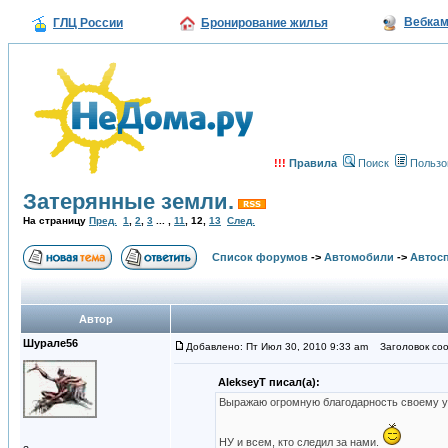
Вебка
ГЛЦ России
Бронирование жилья
!!!
Правила
Поиск
Пользо
Затерянные земли.
На страницу
Пред.
1
,
2
,
3
... ,
11
,
12
,
13
След.
Список форумов
->
Автомобили
->
Автосп
Автор
Шурале56
Добавлено: Пт Июл 30, 2010 9:33 am
Заголовок соо
AlekseyT писал(а):
Выражаю огромную благодарность своему уази
НУ и всем, кто следил за нами.