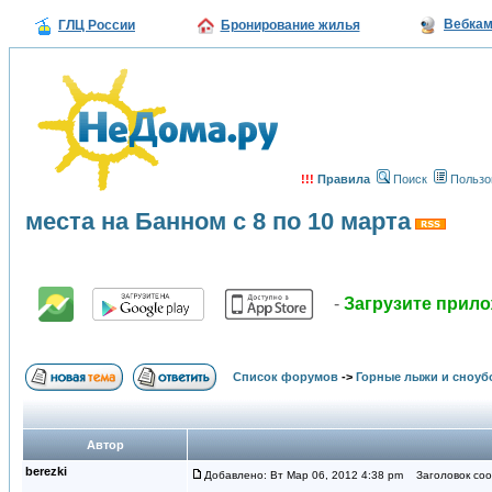
Вебка
ГЛЦ России
Бронирование жилья
!!!
Правила
Поиск
Пользо
места на Банном с 8 по 10 марта
-
Загрузите прил
Список форумов
->
Горные лыжи и сноуб
Автор
berezki
Добавлено: Вт Мар 06, 2012 4:38 pm
Заголовок сооб