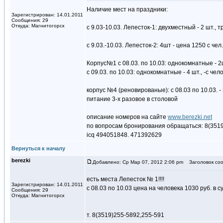
Наличие мест на праздники:
Зарегистрирован: 14.01.2011
Сообщения: 29
Откуда: Магнитогорск
с 9.03-10.03. Лепесток-1: двухместный - 2 шт., 
с 9.03.-10.03. Лепесток-2: 4шт - цена 1250 с чел
Корпус№1 с 08.03. по 10.03: однокомнатные - 2ш
с 09.03. по 10.03: однокомнатные - 4 шт., -с чел
корпус №4 (реновированые): с 08.03 по 10.03. - 
питание 3-х разовое в столовой
описание номеров на сайте
www.berezki.net
по вопросам бронирования обращаться: 8(3519
icq 494051848. 471392629
Вернуться к началу
berezki
Добавлено: Ср Мар 07, 2012 2:06 pm
Заголовок соо
есть места Лепесток № 1!!!!
Зарегистрирован: 14.01.2011
с 08.03 по 10.03 цена на человека 1030 руб. в 
Сообщения: 29
Откуда: Магнитогорск
т. 8(3519)255-5892,255-591