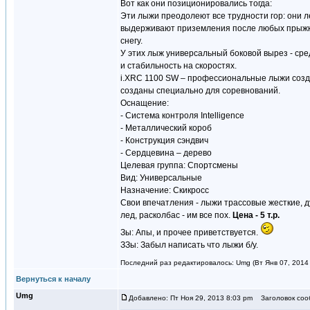
Вот как они позиционировались тогда:
Эти лыжи преодолеют все трудности гор: они л
выдерживают приземления после любых прыжков
снегу.
У этих лыж универсальный боковой вырез - сред
и стабильность на скоростях.
i.XRC 1100 SW – профессиональные лыжи созда
созданы специально для соревнований.
Оснащение:
- Система контроля Intelligence
- Металлический короб
- Конструкция сэндвич
- Сердцевина – дерево
Целевая группа: Спортсмены
Вид: Универсальные
Назначение: Скикросс
Свои впечатления - лыжи трассовые жесткие, д
лед, расколбас - им все пох.
Цена - 5 т.р.
Зы: Апы, и прочее приветствуется.
ЗЗы: Забыл написать что лыжи б/у.
Последний раз редактировалось: Umg (Вт Янв 07, 2014 
Вернуться к началу
Umg
Добавлено: Пт Ноя 29, 2013 8:03 pm
Заголовок соо