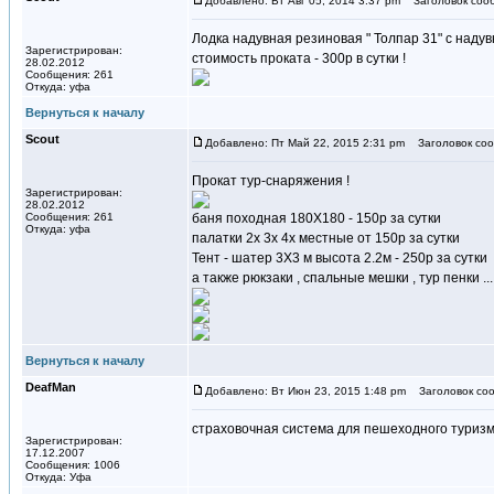
Добавлено: Вт Авг 05, 2014 3:37 pm
Заголовок соо
Лодка надувная резиновая " Толпар 31" с надув
Зарегистрирован:
стоимость проката - 300р в сутки !
28.02.2012
Сообщения: 261
Откуда: уфа
Вернуться к началу
Scout
Добавлено: Пт Май 22, 2015 2:31 pm
Заголовок соо
Прокат тур-снаряжения !
Зарегистрирован:
28.02.2012
Сообщения: 261
баня походная 180Х180 - 150р за сутки
Откуда: уфа
палатки 2х 3х 4х местные от 150р за сутки
Тент - шатер 3Х3 м высота 2.2м - 250р за сутки
а также рюкзаки , спальные мешки , тур пенки ...
Вернуться к началу
DeafMan
Добавлено: Вт Июн 23, 2015 1:48 pm
Заголовок соо
страховочная система для пешеходного туризм
Зарегистрирован:
17.12.2007
Сообщения: 1006
Откуда: Уфа