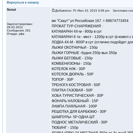
Вернуться к началу
Scout
Добавлено: Пт Июл 10, 2015 3:09 pm
Заголовок соо
мн "Скаут" ул Российская 167. т 89874773454
Зарегистрирован:
ПРОКАТ ТУР-СНАРЯЖЕНИЯ :
28.02.2012
Сообщения: 261
КАТАМАРАН 4Х-м - 900р в сут
Откуда: уфа
КАТАМАРАН 6 ти - мест - 1200р в сут (в компл с
ЛОДКА 4Х-М - 800Р в сут (отлично подойдет дл
ЛЫЖИ ОХОТНИЧЬИ - 150р
ЛЫЖИ ГОРНЫЕ -будни 250р вых 350р
ЛЫЖИ БЕГОВЫЕ - 150р
КОМБЕНИЗОНЫ - 150р
КОТЕЛОК Н/Ж - 30Р
КОТЕЛОК ДЮРАЛЬ - 50Р
ТОПОР - 30Р
ТРЕНОГА КОСТРОВАЯ - 50Р
ПЛИТКА ГАЗОВАЯ - 50Р
ХОБА ТУРИСТИЧЕСКАЯ - 30Р
ФОНАРЬ НАЛОБНЫЙ - 15Р
ЛАМПА ПАЯЛЬНАЯ - 100Р
РЕШОТКА ДЛЯ БАРБЮКЮ - 30Р
ШАМПУРЫ- 5Р ОДНА ШТ
ПОДНОС МЕТАЛИЧЕСКИЙ - 30Р
ТЮБИНГ - 150р