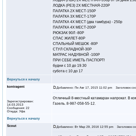
ЛОДКА (ПВХ) 2Х МЕСТНАЯ-350р от 3х дней 25
ЛОДКА (РЕЗ) 2Х МЕСТНАЯ-220Р
ПАЛАТКА 2Х МЕСТ-150Р
ПАЛАТКА 3Х МЕСТ-170Р
ПАЛАТКА 4Х МЕСТ (два тамбура) - 250р
ПАЛАТКА 4Х МЕСТ-200Р
РЮКЗАК 90Л -80Р
СПАС ЖИЛЕТ-80Р
СПАЛЬНЫЙ МЕШОК -80Р
СТУЛ СКЛАДНОЙ-30Р
МАТРАС НАДУВНОЙ -100Р
ПРИ СЕБЕ ИМЕТЬ ПАСПОРТ!
будни с 10 до 19.30
субота с 10 до 17
Вернуться к началу
kontragent
Добавлено: Пн Авг 17, 2015 11:02 pm
Заголовок со
Отличный 8-местный катамаран напрокат. В ком
Зарегистрирован:
Газель. 8-987-058-55-12.
14.03.2013
Сообщения: 22
Откуда: Уфа
Вернуться к началу
Scout
Добавлено: Вт Мар 29, 2016 12:55 pm
Заголовок со