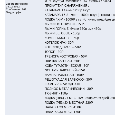
мн "Скаут" ул Российская 167. т 89874773454
Зарегистрирован:
ПРОКАТ ТУР-СНАРЯЖЕНИЯ :
28.02.2012
Сообщения: 261
КАТАМАРАН 4Х-м - 1200р в сут
Откуда: уфа
КАТАМАРАН 6-8 - мест - 1500р в сут (в компл с 
ЛОДКА 4Х-М - 1000Р в сут (отлично подойдет д
ЛЫЖИ ОХОТНИЧЬИ - 150р
ЛЫЖИ ГОРНЫЕ -будни 350р вых 450р
ЛЫЖИ БЕГОВЫЕ - 150р
КОМБЕНИЗОНЫ - 150р
КОТЕЛОК Н/Ж - 30Р
КОТЕЛОК ДЮРАЛЬ - 50Р
ТОПОР - 30Р
ТРЕНОГА КОСТРОВАЯ - 50Р
ПЛИТКА ГАЗОВАЯ - 50Р
ХОБА ТУРИСТИЧЕСКАЯ - 30Р
ФОНАРЬ НАЛОБНЫЙ - 15Р
ЛАМПА ПАЯЛЬНАЯ - 100Р
РЕШОТКА ДЛЯ БАРБЮКЮ - 30Р
ШАМПУРЫ- 5Р ОДНА ШТ
ПОДНОС МЕТАЛИЧЕСКИЙ - 30Р
ТЮБИНГ - 150р
ЛОДКА (ПВХ) 2+ МЕСТНАЯ-350р от 3х дней 25
ЛОДКА (РЕЗ) 2Х МЕСТНАЯ-220Р
ПАЛАТКА 2Х МЕСТ-150Р
ПАЛАТКА 3Х МЕСТ-170Р