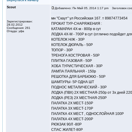
Вернуться к началу
Scout
Добавлено: Пн Май 05, 2014 1:17 pm
Заголовок соо
мн "Скаут" ул Российская 167. т 89874773454
Зарегистрирован:
ПРОКАТ ТУР-СНАРЯЖЕНИЯ :
28.02.2012
Сообщения: 261
КАТАМАРАН 4Х-м - 800р в сут
Откуда: уфа
ЛОДКА 4Х-М - 700Р в сут (отлично подойдет дл
КОТЕЛОК Н/Ж - 30Р
КОТЕЛОК ДЮРАЛЬ - 50Р
ТОПОР - 30Р
ТРЕНОГА КОСТРОВАЯ - 50Р
ПЛИТКА ГАЗОВАЯ - 50Р
ХОБА ТУРИСТИЧЕСКАЯ - 30Р
ЛАМПА ПАЯЛЬНАЯ - 150р
РЕШОТКА ДЛЯ БАРБЮКЮ - 50Р
ШАМПУРЫ- 5Р ОДНА ШТ
ПОДНОС МЕТАЛИЧЕСКИЙ - 30Р
ЛОДКА (ПВХ) 2Х МЕСТНАЯ-250р от 3х дней 22
ЛОДКА (РЕЗ) 2Х МЕСТНАЯ-250Р
ПАЛАТКА 2Х МЕСТ-150Р
ПАЛАТКА 3Х МЕСТ-170Р
ПАЛАТКА 4Х МЕСТ , ОДНОСЛОЙНАЯ 100Р
ПАЛАТКА 4Х МЕСТ-200Р
РЮКЗАК 90Л -80Р
СПАС ЖИЛЕТ-80Р