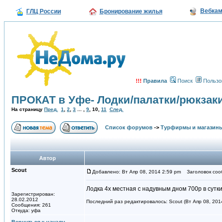
Вебка
ГЛЦ России
Бронирование жилья
!!!
Правила
Поиск
Пользо
ПРОКАТ в Уфе- Лодки/палатки/рюкзаки
На страницу
Пред.
1
,
2
,
3
... ,
9
,
10
,
11
След.
Список форумов
->
Турфирмы и магазин
Автор
Scout
Добавлено: Вт Апр 08, 2014 2:59 pm
Заголовок соо
Лодка 4х местная с надувным дном 700р в сутк
Зарегистрирован:
28.02.2012
Последний раз редактировалось: Scout (Вт Апр 08, 2014
Сообщения: 261
Откуда: уфа