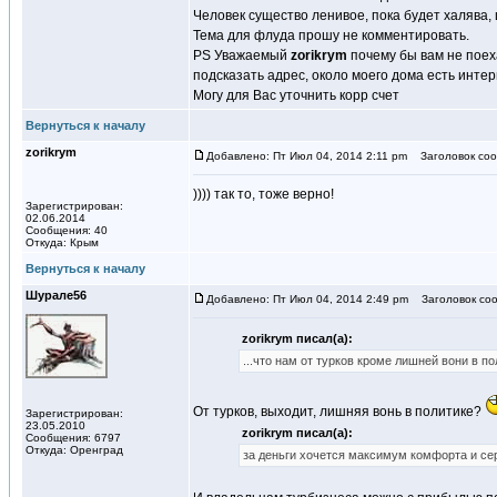
Человек существо ленивое, пока будет халява,
Тема для флуда прошу не комментировать.
PS Уважаемый
zorikrym
почему бы вам не поеха
подсказать адрес, около моего дома есть инте
Могу для Вас уточнить корр счет
Вернуться к началу
zorikrym
Добавлено: Пт Июл 04, 2014 2:11 pm
Заголовок соо
)))) так то, тоже верно!
Зарегистрирован:
02.06.2014
Сообщения: 40
Откуда: Крым
Вернуться к началу
Шурале56
Добавлено: Пт Июл 04, 2014 2:49 pm
Заголовок соо
zorikrym писал(а):
...что нам от турков кроме лишней вони в пол
От турков, выходит, лишняя вонь в политике?
Зарегистрирован:
23.05.2010
zorikrym писал(а):
Сообщения: 6797
Откуда: Оренград
за деньги хочется максимум комфорта и сер