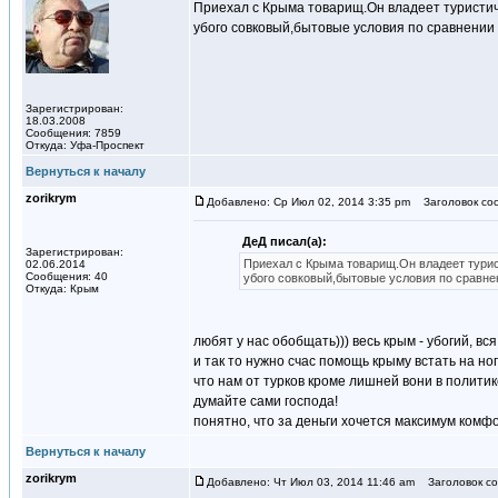
Приехал с Крыма товарищ.Он владеет туристич
убого совковый,бытовые условия по сравнении
Зарегистрирован:
18.03.2008
Сообщения: 7859
Откуда: Уфа-Проспект
Вернуться к началу
zorikrym
Добавлено: Ср Июл 02, 2014 3:35 pm
Заголовок со
ДeД писал(а):
Зарегистрирован:
Приехал с Крыма товарищ.Он владеет турис
02.06.2014
Сообщения: 40
убого совковый,бытовые условия по сравне
Откуда: Крым
любят у нас обобщать))) весь крым - убогий, вся
и так то нужно счас помощь крыму встать на ног
что нам от турков кроме лишней вони в политике
думайте сами господа!
понятно, что за деньги хочется максимум комфо
Вернуться к началу
zorikrym
Добавлено: Чт Июл 03, 2014 11:46 am
Заголовок со