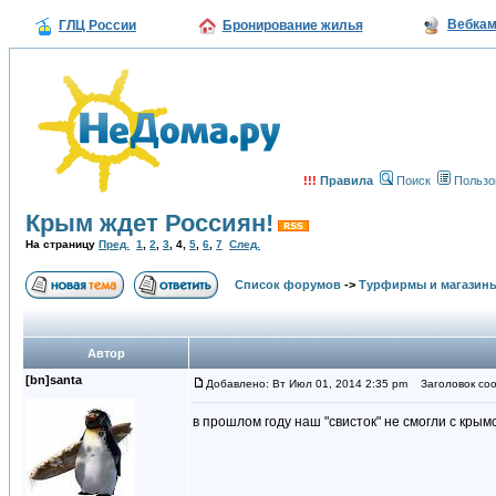
Вебка
ГЛЦ России
Бронирование жилья
!!!
Правила
Поиск
Пользо
Крым ждет Россиян!
На страницу
Пред.
1
,
2
,
3
,
4
,
5
,
6
,
7
След.
Список форумов
->
Турфирмы и магазин
Автор
[bn]santa
Добавлено: Вт Июл 01, 2014 2:35 pm
Заголовок соо
в прошлом году наш "свисток" не смогли с крым