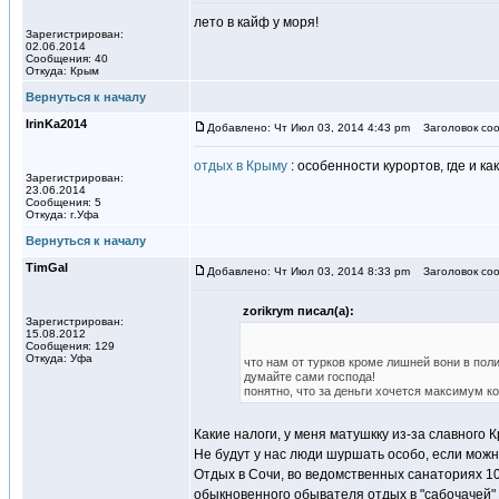
лето в кайф у моря!
Зарегистрирован:
02.06.2014
Сообщения: 40
Откуда: Крым
Вернуться к началу
IrinKa2014
Добавлено: Чт Июл 03, 2014 4:43 pm
Заголовок соо
отдых в Крыму
: особенности курортов, где и к
Зарегистрирован:
23.06.2014
Сообщения: 5
Откуда: г.Уфа
Вернуться к началу
TimGal
Добавлено: Чт Июл 03, 2014 8:33 pm
Заголовок соо
zorikrym писал(а):
Зарегистрирован:
15.08.2012
Сообщения: 129
Откуда: Уфа
что нам от турков кроме лишней вони в поли
думайте сами господа!
понятно, что за деньги хочется максимум к
Какие налоги, у меня матушкку из-за славного 
Не будут у нас люди шуршать особо, если можн
Отдых в Сочи, во ведомственных санаториях 10
обыкновенного обывателя отдых в "сабочачей" 