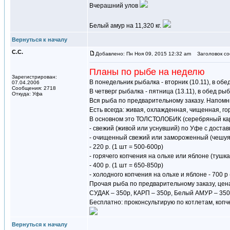
Вчерашний улов
Белый амур на 11,320 кг.
Вернуться к началу
С.С.
Добавлено: Пн Ноя 09, 2015 12:32 am
Заголовок со
Планы по рыбе на неделю
Зарегистрирован:
В понедельник рыбалка - вторник (10.11), в обе
07.04.2006
Сообщения: 2718
В четверг рыбалка - пятница (13.11), в обед ры
Откуда: Уфа
Вся рыба по предварительному заказу. Напомн
Есть всегда: живая, охлажденная, чищенная, го
В основном это ТОЛСТОЛОБИК (серебряный карп) в
- свежий (живой или уснувший) по Уфе с доставк
- очищенный свежий или замороженный (чешуя,
- 220 р. (1 шт = 500-600р)
- горячего копчения на ольхе или яблоне (тушка
- 400 р. (1 шт = 650-850р)
- холодного копчения на ольхе и яблоне - 700 р 
Прочая рыба по предварительному заказу, цена 
СУДАК – 350р, КАРП – 350р, Белый АМУР – 350р
Бесплатно: проконсультирую по котлетам, копч
Вернуться к началу