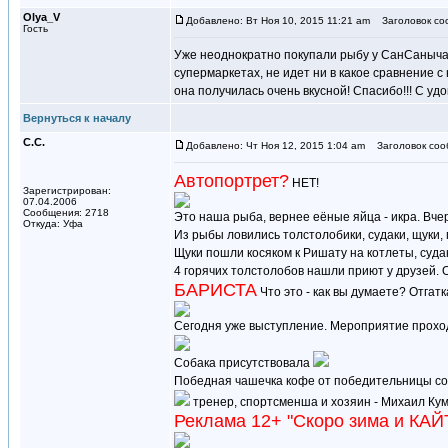
Olya_V
Добавлено: Вт Ноя 10, 2015 11:21 am
Заголовок соо
Гость
Уже неоднократно покупали рыбу у СанСаныча. 
супермаркетах, не идет ни в какое сравнение 
она получилась очень вкусной! Спасибо!!! С уд
Вернуться к началу
С.С.
Добавлено: Чт Ноя 12, 2015 1:04 am
Заголовок соо
Автопортрет?
НЕТ!
Зарегистрирован:
07.04.2006
Сообщения: 2718
Это наша рыба, вернее еёные яйца - икра. Вче
Откуда: Уфа
Из рыбы ловились толстолобики, судаки, щуки, 
Щуки пошли косяком к Ришату на котлеты, судак
4 горячих толстолобов нашли приют у друзей. О
БАРИСТА
Что это - как вы думаете? Отгатк
Сегодня уже выступление. Мероприятие прохо
Собака присутствовала
Победная чашечка кофе от победительницы с
тренер, спортсменша и хозяин - Михаил Ку
Реклама 12+ "Скоро зима и КАЙ