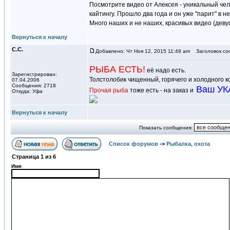
Посмотрите видео от Алексея - уникальный чел
кайтингу. Прошло два года и он уже "парит" в н
Много наших и не наших, красивых видео (деву
Вернуться к началу
С.С.
Добавлено: Чт Ноя 12, 2015 11:49 am
Заголовок со
РЫБА ЕСТЬ!
её надо есть.
Зарегистрирован:
Толстолобик чищенный, горячего и холодного к
07.04.2006
Сообщения: 2718
Ваш УК
Прочая рыба
тоже есть - на заказ и
Откуда: Уфа
Вернуться к началу
Показать сообщения:
Список форумов
->
Рыбалка, охота
Страница
1
из
6
Имя