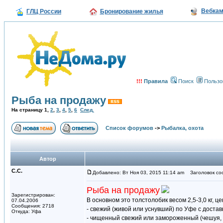
Вебка
ГЛЦ России
Бронирование жилья
!!!
Правила
Поиск
Пользо
Рыба на продажу
На страницу
1
,
2
,
3
,
4
,
5
,
6
След.
Список форумов
->
Рыбалка, охота
Автор
С.С.
Добавлено: Вт Ноя 03, 2015 11:14 am
Заголовок соо
Рыба на продажу
Зарегистрирован:
В основном это толстолобик весом 2,5-3,0 кг, цен
07.04.2006
Сообщения: 2718
- свежий (живой или уснувший) по Уфе с доставк
Откуда: Уфа
- чищенный свежий или замороженный (чешуя, вн