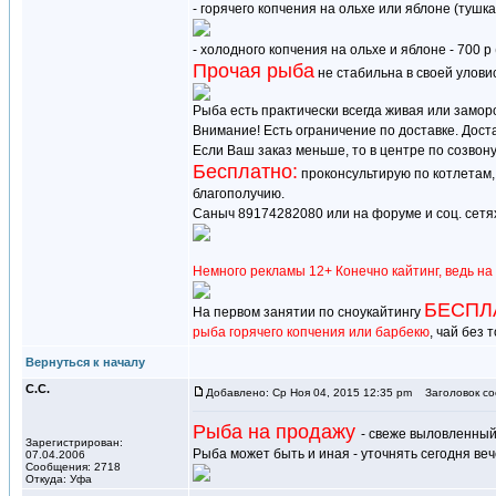
- горячего копчения на ольхе или яблоне (тушка 
- холодного копчения на ольхе и яблоне - 700 р
Прочая рыба
не стабильна в своей уловис
Рыба есть практически всегда живая или замор
Внимание! Есть ограничение по доставке. Доста
Если Ваш заказ меньше, то в центре по созвону
Бесплатно:
проконсультирую по котлетам,
благополучию.
Саныч 89174282080 или на форуме и соц. сетях
Немного рекламы 12+ Конечно кайтинг, ведь на
БЕСПЛ
На первом занятии по сноукайтингу
рыба горячего копчения или барбекю
, чай без
Вернуться к началу
С.С.
Добавлено: Ср Ноя 04, 2015 12:35 pm
Заголовок со
Рыба на продажу
- свеже выловленный
Зарегистрирован:
Рыба может быть и иная - уточнять сегодня веч
07.04.2006
Сообщения: 2718
Откуда: Уфа