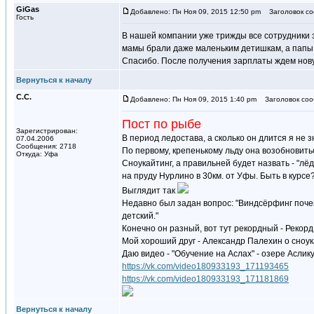
GiGas
Добавлено: Пн Ноя 09, 2015 12:50 pm
Заголовок со
Гость
В нашей компании уже трижды все сотрудники 
мамы брали даже маленьким детишкам, а папы -
Спасибо. После получения зарплаты ждем нов
Вернуться к началу
С.С.
Добавлено: Пн Ноя 09, 2015 1:40 pm
Заголовок соо
Пост по рыбе
Зарегистрирован:
В период ледостава, а сколько он длится я не 
07.04.2006
Сообщения: 2718
По первому, крепенькому льду она возобновитьс
Откуда: Уфа
Сноукайтинг, а правильней будет назвать - "л
на пруду Нурлино в 30км. от Уфы. Быть в курсе
Выглядит так
Недавно был задан вопрос: "Виндсёрфинг почем
детский."
Конечно он разный, вот тут рекордный - Рекорд
Мой хороший друг - Александр Палехин о сноу
Даю видео - "Обучение на Аслах" - озере Аслик
https://vk.com/video180933193_171193465
https://vk.com/video180933193_171181869
Вернуться к началу