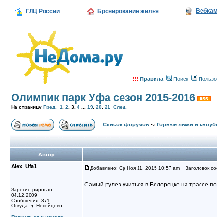
Вебка
ГЛЦ России
Бронирование жилья
!!!
Правила
Поиск
Пользо
Олимпик парк Уфа сезон 2015-2016
На страницу
Пред.
1
,
2
,
3
,
4
...
19
,
20
,
21
След.
Список форумов
->
Горные лыжи и сноуб
Автор
Alex_Ufa1
Добавлено: Ср Ноя 11, 2015 10:57 am
Заголовок со
Самый рулез учиться в Белорецке на трассе по
Зарегистрирован:
04.12.2009
Сообщения: 371
Откуда: д. Непейцево