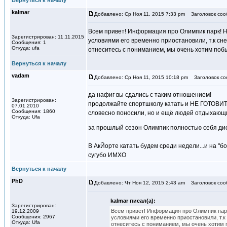
Вернуться к началу
kalmar
Добавлено: Ср Ноя 11, 2015 7:33 pm
Заголовок соо
Всем привет! Информация про Олимпик парк! На
Зарегистрирован: 11.11.2015
условиями его временно приостановили, т.к снеж
Сообщения: 1
Откуда: ufa
отнеситесь с пониманием, мы очень хотим поб
Вернуться к началу
vadam
Добавлено: Ср Ноя 11, 2015 10:18 pm
Заголовок со
да нафиг вы сдались с таким отношением!
Зарегистрирован:
продолжайте спортшколу катать и НЕ ГОТОВИТЬ
07.01.2010
Сообщения: 1860
словесно поносили, но и ещё людей отдыхающи
Откуда: Ufa
за прошлый сезон Олимпик полностью себя д
В АкЙорте катать будем среди недели...и на "бо
сугубо ИМХО
Вернуться к началу
PhD
Добавлено: Чт Ноя 12, 2015 2:43 am
Заголовок соо
kalmar писал(а):
Зарегистрирован:
Всем привет! Информация про Олимпик парк!
19.12.2009
Сообщения: 2967
условиями его временно приостановили, т.к 
Откуда: Ufa
отнеситесь с пониманием, мы очень хотим 