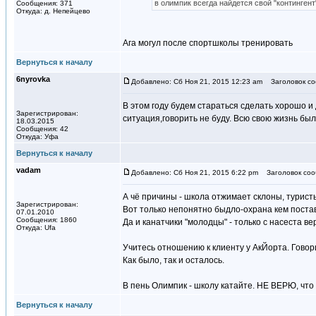
в олимпик всегда найдется свой "контингент
Сообщения: 371
Откуда: д. Непейцево
Ага могул после спортшколы тренировать
Вернуться к началу
6nyrovka
Добавлено: Сб Ноя 21, 2015 12:23 am
Заголовок со
В этом году будем стараться сделать хорошо и
Зарегистрирован:
ситуация,говорить не буду. Всю свою жизнь бы
18.03.2015
Сообщения: 42
Откуда: Уфа
Вернуться к началу
vadam
Добавлено: Сб Ноя 21, 2015 6:22 pm
Заголовок соо
А чё причины - школа отжимает склоны, туристы
Зарегистрирован:
Вот только непонятно быдло-охрана кем поста
07.01.2010
Сообщения: 1860
Да и канатчики "молодцы" - только с насеста ве
Откуда: Ufa
Учитесь отношению к клиенту у АкЙорта. Говорил
Как было, так и осталось.
В пень Олимпик - школу катайте. НЕ ВЕРЮ, что
Вернуться к началу