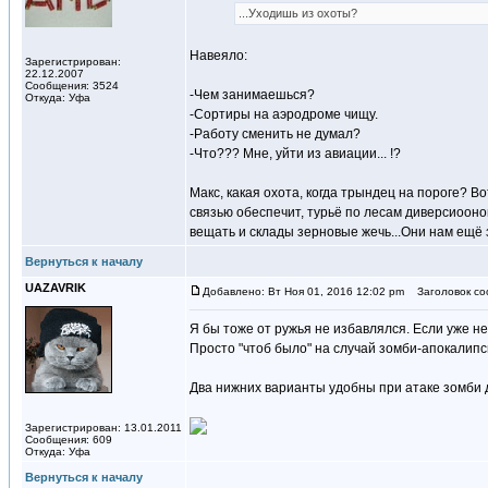
...Уходишь из охоты?
Навеяло:
Зарегистрирован:
22.12.2007
Сообщения: 3524
-Чем занимаешься?
Откуда: Уфа
-Сортиры на аэродроме чищу.
-Работу сменить не думал?
-Что??? Мне, уйти из авиации... !?
Макс, какая охота, когда трындец на пороге? Во
связью обеспечит, турьё по лесам диверсиооно
вещать и склады зерновые жечь...Они нам ещё 
Вернуться к началу
UAZAVRIK
Добавлено: Вт Ноя 01, 2016 12:02 pm
Заголовок со
Я бы тоже от ружья не избавлялся. Если уже не
Просто "чтоб было" на случай зомби-апокалипс
Два нижних варианты удобны при атаке зомби 
Зарегистрирован: 13.01.2011
Сообщения: 609
Откуда: Уфа
Вернуться к началу