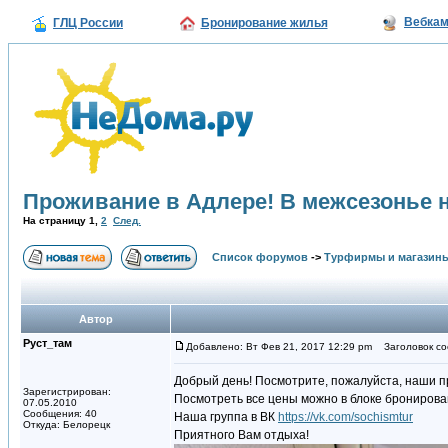
Вебка
ГЛЦ России
Бронирование жилья
Проживание в Адлере! В межсезонье но
На страницу
1
,
2
След.
Список форумов
->
Турфирмы и магазин
Автор
Руст_там
Добавлено: Вт Фев 21, 2017 12:29 pm
Заголовок соо
Добрый день! Посмотрите, пожалуйста, наши п
Зарегистрирован:
Посмотреть все цены можно в блоке бронирован
07.05.2010
Сообщения: 40
Наша группа в ВК
https://vk.com/sochismtur
Откуда: Белорецк
Приятного Вам отдыха!