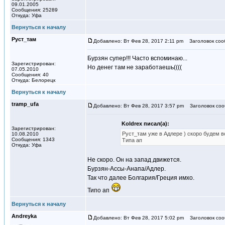
09.01.2005
Сообщения: 25289
Откуда: Уфа
Вернуться к началу
Руст_там
Добавлено: Вт Фев 28, 2017 2:11 pm
Заголовок соо
Бурзян супер!!! Часто вспоминаю...
Зарегистрирован:
Но денег там не заработаешь((((
07.05.2010
Сообщения: 40
Откуда: Белорецк
Вернуться к началу
tramp_ufa
Добавлено: Вт Фев 28, 2017 3:57 pm
Заголовок соо
Koldrex писал(а):
Зарегистрирован:
Руст_там уже в Адлере ) скоро будем в
10.08.2010
Сообщения: 1343
Типа ап
Откуда: Уфа
Не скоро. Он на запад движется.
Бурзян-Ассы-Анапа/Адлер.
Так что далее Болгария/Греция имхо.
Типо ап
Вернуться к началу
Andreyka
Добавлено: Вт Фев 28, 2017 5:02 pm
Заголовок соо