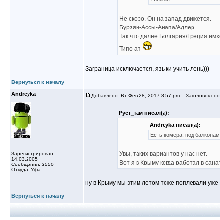
Не скоро. Он на запад движется.
Бурзян-Ассы-Анапа/Адлер.
Так что далее Болгария/Греция имх
Типо ап
Заграница исключается, языки учить лень)))
Вернуться к началу
Andreyka
Добавлено: Вт Фев 28, 2017 8:57 pm
Заголовок соо
Руст_там писал(а):
Andreyka писал(а):
Есть номера, под балкона
Увы, таких вариантов у нас нет.
Зарегистрирован:
14.03.2005
Вот я в Крыму когда работал в сана
Сообщения: 3550
Откуда: Уфа
ну в Крыму мы этим летом тоже поплевали уже с
Вернуться к началу