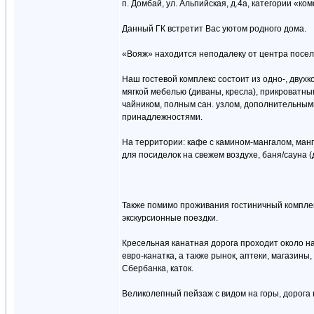
п. Домбай, ул. Альпийская, д.4а, категории «к
Данный ГК встретит Вас уютом родного дома.
«Вояж» находится неподалеку от центра посел
Наш гостевой комплекс состоит из одно-, двух
мягкой мебелью (диваны, кресла), прикроватн
чайником, полным сан. узлом, дополнительным
принадлежностями.
На территории: кафе с камином-мангалом, манг
для посиделок на свежем воздухе, баня/сауна (
Также помимо проживания гостиничный комплекс
экскурсионные поездки.
Кресельная канатная дорога проходит около на
евро-канатка, а также рынок, аптеки, магазины
Сбербанка, каток.
Великолепный пейзаж с видом на горы, дорога в