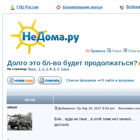
Вебка
ГЛЦ России
Бронирование жилья
!!!
Правила
Поиск
Пользо
Долго это бл-во будет продолжаться?
На страницу
Пред.
1
,
2
,
3
,
4
,
5
,
6
След.
Список форумов
->
О сайте и форумах
Автор
vilson
Добавлено: Ср Апр 19, 2017 8:04 pm
Заголовок соо
Бля... куда не ткни... в этой теме нет ничего...
достало