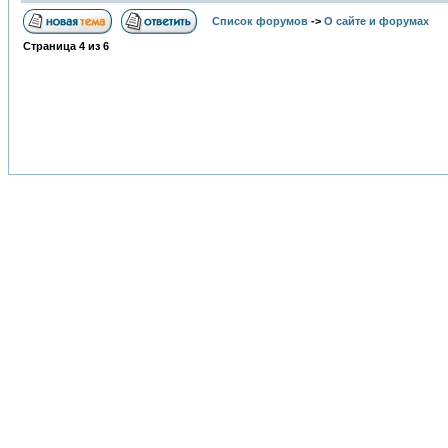
Список форумов
->
О сайте и форумах
Страница
4
из
6