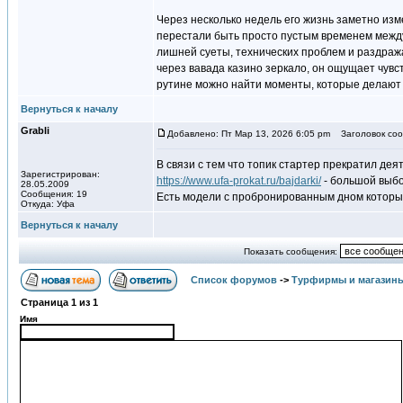
Через несколько недель его жизнь заметно из
перестали быть просто пустым временем между 
лишней суеты, технических проблем и раздража
через вавада казино зеркало, он ощущает чувс
рутине можно найти моменты, которые делают 
Вернуться к началу
Grabli
Добавлено: Пт Мар 13, 2026 6:05 pm
Заголовок соо
В связи с тем что топик стартер прекратил де
Зарегистрирован:
https://www.ufa-prokat.ru/bajdarki/
- большой выбо
28.05.2009
Сообщения: 19
Есть модели с пробронированным дном которы
Откуда: Уфа
Вернуться к началу
Показать сообщения:
Список форумов
->
Турфирмы и магазин
Страница
1
из
1
Имя