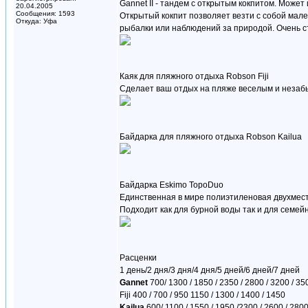
Gannet II - тандем с открытым кокпитом. Может
20.04.2005
Сообщения: 1593
Открытый кокпит позволяет везти с собой мале
Откуда: Уфа
рыбалки или наблюдений за природой. Очень ст
Каяк для пляжного отдыха Robson Fiji
Сделает ваш отдых на пляже веселым и незаб
Байдарка для пляжного отдыха Robson Kailua
Байдарка Eskimo TopoDuo
Единственная в мире полиэтиленовая двухмест
Подходит как для бурной воды так и для семей
Расценки
1 день/2 дня/3 дня/4 дня/5 дней/6 дней/7 дней
Gannet
700/ 1300 / 1850 / 2350 / 2800 / 3200 / 35
Fiji 400 / 700 / 950 1150 / 1300 / 1400 / 1450
Kailua
600/ 1100 / 1550 / 1950 /2300 / 2600 / 280