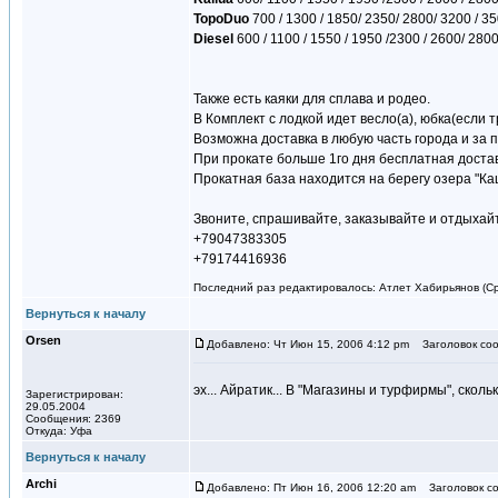
TopoDuo
700 / 1300 / 1850/ 2350/ 2800/ 3200 / 3
Diesel
600 / 1100 / 1550 / 1950 /2300 / 2600/ 280
Также есть каяки для сплава и родео.
В Комплект с лодкой идет весло(а), юбка(если 
Возможна доставка в любую часть города и за
При прокате больше 1го дня бесплатная достав
Прокатная база находится на берегу озера "Каш
Звоните, спрашивайте, заказывайте и отдыхай
+79047383305
+79174416936
Последний раз редактировалось: Атлет Хабирьянов (Ср 
Вернуться к началу
Orsen
Добавлено: Чт Июн 15, 2006 4:12 pm
Заголовок соо
эх... Айратик... В "Магазины и турфирмы", скол
Зарегистрирован:
29.05.2004
Сообщения: 2369
Откуда: Уфа
Вернуться к началу
Archi
Добавлено: Пт Июн 16, 2006 12:20 am
Заголовок со