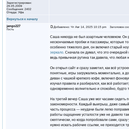
Зарегистрирован:
26.05.2009
Сообщения: 2402
Откуда: Уфа
Вернуться к началу
jango227
Добавлено: Чт Авг 14, 2025 10:15 pm
Заголовок со
Гость
Саша никогда не был азартным человеком. Он 
нескончаемые пробки и пассажиры, которые то
особенно тяжелого дня, он включил старый ноу
зеркало
. Сначала он думал, что это очередной
ведь привычная рутина так давила, что любая 
Он открыл сайт и сразу заметил, как всё устро
понятные, игры загружались моментально, а д
диван с чашкой крепкого кофе, включил фонову
изучал правила и разбирался, как всё работае
одновременно волнительно и спокойно, будто т
На третий вечер Саша уже мог часами сидеть п
закономерности. Каждый выигрыш, даже самый 
часть процесса — неудачи были легко поправим
работы ощущение усталости уже не давило так
скептически, но когда попробовали сами, сразу
нужно искать рабочие ссылки, не приходится тр