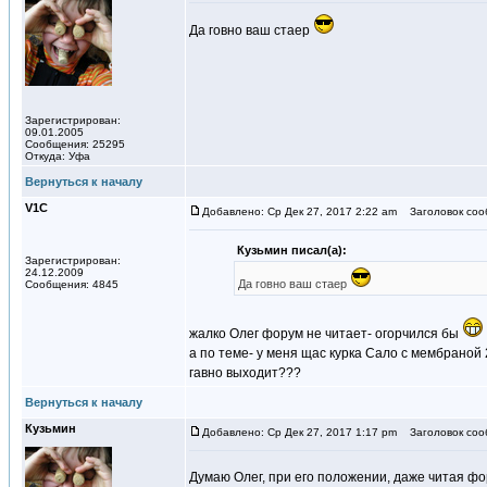
Да говно ваш стаер
Зарегистрирован:
09.01.2005
Сообщения: 25295
Откуда: Уфа
Вернуться к началу
V1С
Добавлено: Ср Дек 27, 2017 2:22 am
Заголовок соо
Кузьмин писал(а):
Зарегистрирован:
24.12.2009
Да говно ваш стаер
Сообщения: 4845
жалко Олег форум не читает- огорчился бы
а по теме- у меня щас курка Сало с мембраной 2
гавно выходит???
Вернуться к началу
Кузьмин
Добавлено: Ср Дек 27, 2017 1:17 pm
Заголовок соо
Думаю Олег, при его положении, даже читая ф