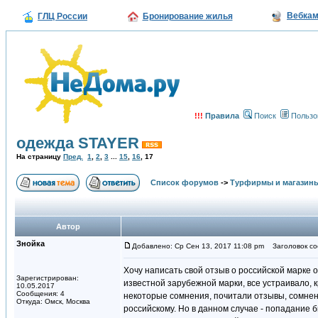
Вебка
ГЛЦ России
Бронирование жилья
!!!
Правила
Поиск
Пользо
одежда STAYER
На страницу
Пред.
1
,
2
,
3
...
15
,
16
,
17
Список форумов
->
Турфирмы и магазин
Автор
Знойка
Добавлено: Ср Сен 13, 2017 11:08 pm
Заголовок со
Хочу написать свой отзыв о российской марке о
Зарегистрирован:
известной зарубежной марки, все устраивало, к
10.05.2017
Сообщения: 4
некоторые сомнения, почитали отзывы, сомнени
Откуда: Омск, Москва
российскому. Но в данном случае - попадание б