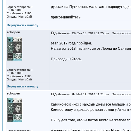
русских на Пути очень мало, хотя маршрут оди
Зарегистрирован:
02.02.2008
Сообщения: 1195
Откуда: Ишимбай
присоединяйтесь.
Вернуться к началу
schopen
Добавлено: Сб Сен 16, 2017 11:25 pm
Заголовок со
этап 2017 года пройден.
На август 2018 г. планирую от Леона до Санть
Присоединяйтесь.
Зарегистрирован:
02.02.2008
Сообщения: 1195
Откуда: Ишимбай
Вернуться к началу
schopen
Добавлено: Чт Май 17, 2018 11:21 pm
Заголовок со
Камино-токсикоз с каждым днем всё больше и бо
Компостеллу и дальше до края земли у Атланти
Пишу для того, чтобы потом никто не жаловался
А через два/три года приглашаю на Норте (кто в
Зарегистрирован: