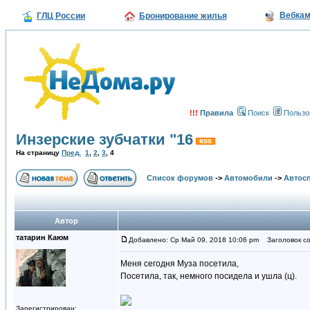
Вебка
ГЛЦ России
Бронирование жилья
!!!
Правила
Поиск
Пользо
Инзерские зубчатки "16
На страницу
Пред.
1
,
2
,
3
,
4
Список форумов
->
Автомобили
->
Автосп
Автор
татарин Каюм
Добавлено: Ср Май 09, 2018 10:06 pm
Заголовок со
Меня сегодня Муза посетила,
Посетила, так, немного посидела и ушла (ц).
Зарегистрирован: