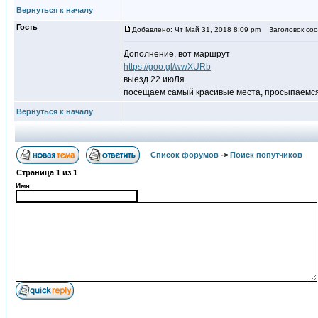
Вернуться к началу
Гость
Добавлено: Чт Май 31, 2018 8:09 pm
Заголовок соо
Дополнение, вот маршрут
https://goo.gl/wwXURb
выезд 22 июЛя
посещаем самый красивые места, просыпаемся с
Вернуться к началу
Список форумов
->
Поиск попутчиков
Страница
1
из
1
Имя