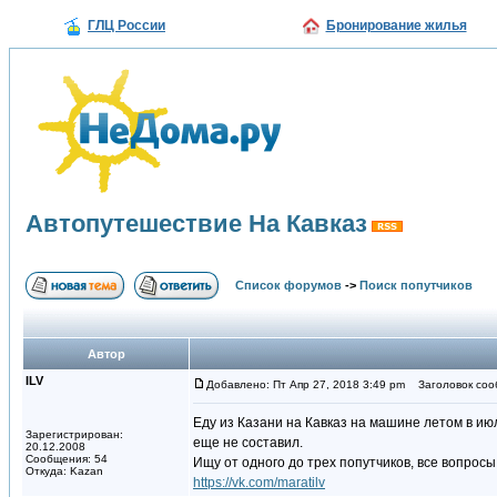
ГЛЦ России
Бронирование жилья
Автопутешествие На Кавказ
Список форумов
->
Поиск попутчиков
Автор
ILV
Добавлено: Пт Апр 27, 2018 3:49 pm
Заголовок сооб
Еду из Казани на Кавказ на машине летом в ию
Зарегистрирован:
еще не составил.
20.12.2008
Сообщения: 54
Ищу от одного до трех попутчиков, все вопросы
Откуда: Kazan
https://vk.com/maratilv