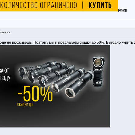
[/img]
бщения:
оде не проживешь. Поэтому мы и предлагаем скидки до 50%. Выгодно купить 