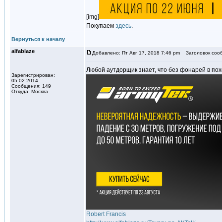
[img]
Покупаем
здесь
.
Вернуться к началу
alfablaze
Добавлено: Пт Авг 17, 2018 7:46 pm
Заголовок соо
Любой аутдорщик знает, что без фонарей в пох
Зарегистрирован:
05.02.2014
Сообщения: 149
Откуда: Москва
Robert Francis