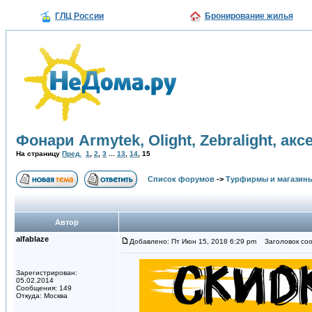
ГЛЦ России
Бронирование жилья
Фонари Armytek, Olight, Zebralight, ак
На страницу
Пред.
1
,
2
,
3
...
13
,
14
,
15
Список форумов
->
Турфирмы и магазин
Автор
alfablaze
Добавлено: Пт Июн 15, 2018 6:29 pm
Заголовок соо
Зарегистрирован:
05.02.2014
Сообщения: 149
Откуда: Москва