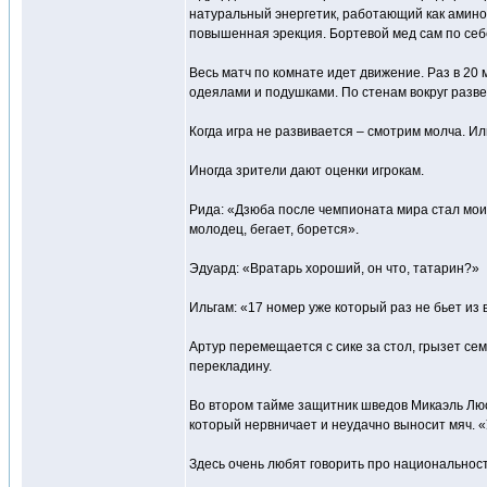
натуральный энергетик, работающий как аминок
повышенная эрекция. Бортевой мед сам по себе
Весь матч по комнате идет движение. Раз в 20
одеялами и подушками. По стенам вокруг раз
Когда игра не развивается – смотрим молча. Иль
Иногда зрители дают оценки игрокам.
Рида: «Дзюба после чемпионата мира стал моим
молодец, бегает, борется».
Эдуард: «Вратарь хороший, он что, татарин?»
Ильгам: «17 номер уже который раз не бьет из 
Артур перемещается с сике за стол, грызет се
перекладину.
Во втором тайме защитник шведов Микаэль Люс
который нервничает и неудачно выносит мяч. «
Здесь очень любят говорить про национальности