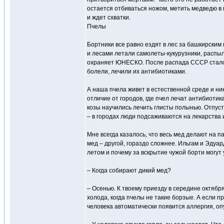
остается отбиваться ножом, метить медведю в гл
и ждет схватки.
Пчелы
Бортники все равно ездят в лес за башкирски
и лесами летали самолеты-кукурузники, распыл
охраняет ЮНЕСКО. После распада СССР стало с
болели, лечили их антибиотиками.
А наша пчела живет в естественной среде и ник
отличие от городов, где пчел лечат антибиотик
козы научились лечить глисты полынью. Отпусти
– в городах люди подсаживаются на лекарства и
Мне всегда казалось, что весь мед делают на п
мед – другой, гораздо сложнее. Ильгам и Эдуар
летом и почему за вскрытие чужой борти могут 
– Когда собирают дикий мед?
– Осенью. К твоему приезду в середине октябр
холода, когда пчелы не такие борзые. А если п
человека автоматически появится аллергия, оп