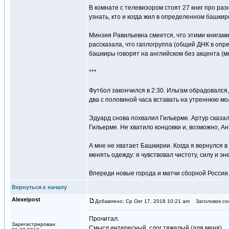
В комнате с телевизором стоят 27 книг про ра
узнать, кто и когда жил в определенном башкирс
Минзия Равильевна смеется, что этими книгам
рассказала, что гаплогруппа (общий ДНК в опр
башкиры говорят на английском без акцента (мн
***
Футбол закончился в 2:30. Ильгам обрадовался,
два с половиной часа вставать на утреннюю мо
Эдуард снова похвалил Гильерме. Артур сказал
Гильерме. Не хватило концовки и, возможно, А
А мне не хватает Башкирии. Когда я вернулся в
менять одежду: я чувствовал чистоту, силу и эн
Впереди новые города и матчи сборной России
Вернуться к началу
Alexeipost
Добавлено: Ср Окт 17, 2018 10:21 am
Заголовок со
Прочитал.
Зарегистрирован:
Смысл интересный, слог тяжелый (для меня).