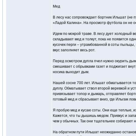
Мед
В лесу нас сопровождает бортник Ильшат (не пу
«Ладой Калина». На просмотр футбола он не ос
Идем по мокрой траве. В лесу дует холодный ве
складывают мед и толкут, пока не появится одн
кусочек перги – утрамбованной в соты пыльцы, 
вкус заполняет весь рот.
Перед осмотром дупла пчел нужно окурить дым
смешивает с обрывками газет и поджигает внут
носика выходит дым.
Нашей сосне 700 лет. Ильшат обматывается то
дуплу. Обматывает ствол второй веревкой и ус
привязывает топор и дымарь, отправляет бортн
готовый мед и сбрасывает вниз, где Ильгам лов
Я пробую мед и кусаю соты. Они еще теплые, их 
Кажется, что ты дышишь медом. Привкус и запа
чем у обычных. Так они тщательнее собирают н
На обратном пути Ильшат неожиданно останов