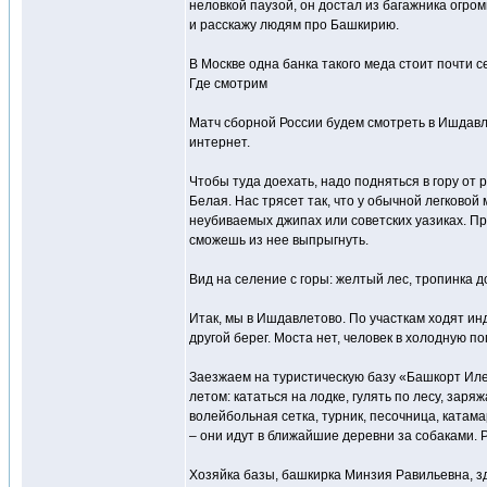
неловкой паузой, он достал из багажника огром
и расскажу людям про Башкирию.
В Москве одна банка такого меда стоит почти с
Где смотрим
Матч сборной России будем смотреть в Ишдавл
интернет.
Чтобы туда доехать, надо подняться в гору от 
Белая. Нас трясет так, что у обычной легково
неубиваемых джипах или советских уазиках. Пр
сможешь из нее выпрыгнуть.
Вид на селение с горы: желтый лес, тропинка д
Итак, мы в Ишдавлетово. По участкам ходят ин
другой берег. Моста нет, человек в холодную по
Заезжаем на туристическую базу «Башкорт Иле
летом: кататься на лодке, гулять по лесу, зар
волейбольная сетка, турник, песочница, катам
– они идут в ближайшие деревни за собаками. 
Хозяйка базы, башкирка Минзия Равильевна, зд