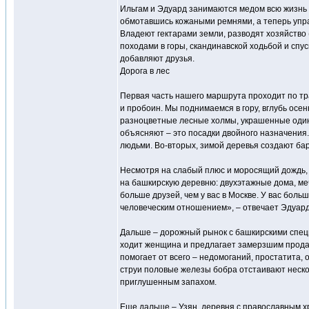
Ильгам и Эдуард занимаются медом всю жизнь (
обмотавшись кожаными ремнями, а теперь упра
Владеют гектарами земли, разводят хозяйство 
походами в горы, скандинавской ходьбой и спус
добавляют друзья.
Дорога в лес
Первая часть нашего маршрута проходит по тра
и пробоин. Мы поднимаемся в гору, вглубь осе
разноцветные лесные холмы, украшенные один
объясняют – это посадки двойного назначения
людьми. Во-вторых, зимой деревья создают барь
Несмотря на слабый плюс и моросящий дождь, 
на башкирскую деревню: двухэтажные дома, мече
больше друзей, чем у вас в Москве. У вас бол
человеческим отношением», – отвечает Эдуард
Дальше – дорожный рынок с башкирскими специ
ходит женщина и предлагает замерзшим продав
помогает от всего – недомоганий, простатита,
струи половые железы бобра отстаивают неско
приглушенным запахом.
Еще дальше – Узян, деревня с православным 