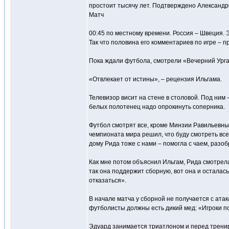
простоит тысячу лет. Подтверждено Александро
Матч
00:45 по местному времени. Россия – Швеция.
Так что половина его комментариев по игре – 
Пока ждали футбола, смотрели «Вечерний Урган
«Отвлекает от истины», – рецензия Ильгама.
Телевизор висит на стене в столовой. Под ним 
белых полотенец надо опрокинуть соперника.
Футбол смотрят все, кроме Минзии Равильевны
чемпионата мира решил, что буду смотреть все
дому Рида тоже с нами – помогла с чаем, разоб
Как мне потом объяснил Ильгам, Рида смотрела
так она поддержит сборную, вот она и осталась
отказаться».
В начале матча у сборной не получается с ата
футболисты должны есть дикий мед: «Игроки поб
Эдуард занимается триатлоном и перед тренир