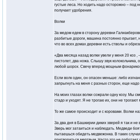
густые леса. Но ходить надо осторожно – под н
получает удобрения.
Волки
За медом едем в сторону деревни Галиакберово
разбитые дороги, машина постоянно прыгает, н
что во всех домах деревни есть стволы и обре
«Два месяца назад волки увели у меня 20 коз , 
пистолет, два ножа. Слышу звук колокольчика, о
любой шорох. Свечу вперед мощным фонариком и
Если волк один, он опасен меньше: либо изгнан
запрыгнуть на меня с разных сторон, еще надо
На моих глазах волки сожрали одну козу. Мы смо
стадо и уходят. Я не трогаю их, они не трогают 
То же самое происходит и с коровами. Волки нах
За два дня в Башкирии диких зверей я так и не 
Зверь мог затаиться и наблюдать. Медведи боят
пытаешься обидеть медвежонка. В таких случая
притвориться мертвым. Часто это не работает 