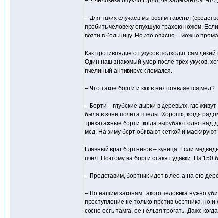
– У человека опухло горло, он задыхается. Что
– Для таких случаев мы возим тавегил (средство 
пробить человеку опухшую трахею ножом. Если 
везти в больницу. Но это опасно – можно прома
Как противоядие от укусов подходит сам дикий
Один наш знакомый умер после трех укусов, хот
пчелиный антивирус сломался.
– Что такое борти и как в них появляется мед?
– Борти – глубокие дырки в деревьях, где живу
была в зоне полета пчелы. Хорошо, когда рядо
трехэтажные борти: когда вырубают одно над д
мед. На зиму борт обивают сеткой и маскируют
Главный враг бортников – куница. Если медвед
пчел. Поэтому на борти ставят удавки. На 150 
– Представим, бортник идет в лес, а на его дер
– По нашим законам такого человека нужно убит
преступление не только против бортника, но и 
сосне есть тамга, ее нельзя трогать. Даже когд