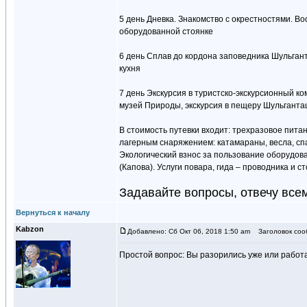
5 день Дневка. Знакомство с окрестностями. В
оборудованной стоянке
6 день Сплав до кордона заповедника Шульгант
кухня
7 день Экскурсия в туристско-экскурсионный к
музей Природы, экскурсия в пещеру Шульганта
В стоимость путевки входит: трехразовое пит
лагерным снаряжением: катамараны, весла, спа
Экологический взнос за пользование оборудов
(Капова). Услуги повара, гида – проводника и с
Задавайте вопросы, отвечу все
Вернуться к началу
Kabzon
Добавлено: Сб Окт 06, 2018 1:50 am
Заголовок соо
Простой вопрос: Вы разорились уже или работа