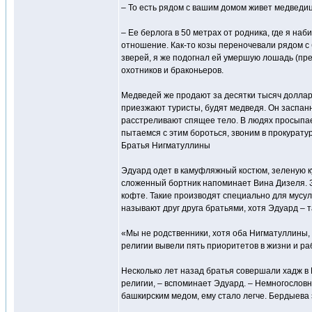
– То есть рядом с вашим домом живет медведиц
– Ее берлога в 50 метрах от родника, где я наб
отношение. Как-то козы переночевали рядом с 
зверей, я же подогнал ей умершую лошадь (пре
охотников и браконьеров.
Медведей же продают за десятки тысяч долларов
приезжают туристы, будят медведя. Он заспанн
расстреливают спящее тело. В людях просыпае
пытаемся с этим бороться, звоним в прокуратур
Братья Нигматуллины
Эдуард одет в камуфляжный костюм, зеленую ку
сложенный бортник напоминает Вина Дизеля. З
кофте. Такие производят специально для мусул
называют друг друга братьями, хотя Эдуард – т
«Мы не родственники, хотя оба Нигматуллины, 
религии вывели пять приоритетов в жизни и рабо
Несколько лет назад братья совершали хадж в
религии, – вспоминает Эдуард. – Немногословны
башкирским медом, ему стало легче. Бердыева 