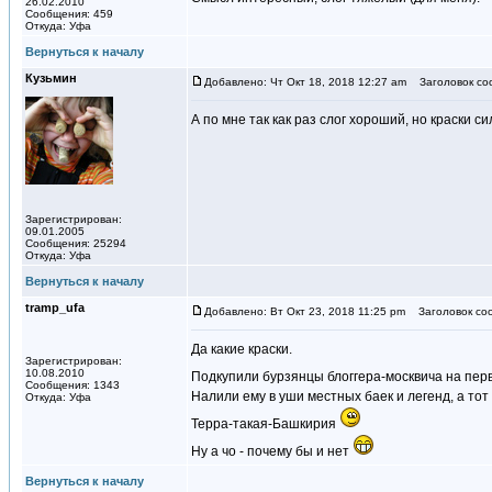
26.02.2010
Сообщения: 459
Откуда: Уфа
Вернуться к началу
Кузьмин
Добавлено: Чт Окт 18, 2018 12:27 am
Заголовок со
А по мне так как раз слог хороший, но краски с
Зарегистрирован:
09.01.2005
Сообщения: 25294
Откуда: Уфа
Вернуться к началу
tramp_ufa
Добавлено: Вт Окт 23, 2018 11:25 pm
Заголовок со
Да какие краски.
Зарегистрирован:
10.08.2010
Подкупили бурзянцы блоггера-москвича на пер
Сообщения: 1343
Налили ему в уши местных баек и легенд, а тот 
Откуда: Уфа
Терра-такая-Башкирия
Ну а чо - почему бы и нет
Вернуться к началу