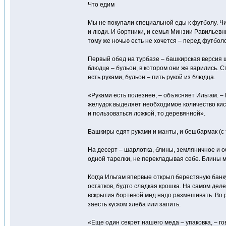
Что едим
Мы не покупали специальной еды к футболу. Чи
и люди. И бортники, и семья Минзии Равильевны
тому же ночью есть не хочется – перед футболо
Первый обед на турбазе – башкирская версия ш
блюдце – бульон, в котором они же варились. 
есть руками, бульон – пить рукой из блюдца.
«Руками есть полезнее, – объясняет Ильгам. – 
желудок выделяет необходимое количество кисл
и пользоваться ложкой, то деревянной».
Башкиры едят руками и манты, и бешбармак (с т
На десерт – шарлотка, блины, земляничное и о
одной тарелки, не перекладывая себе. Блины м
Когда Ильгам впервые открыл берестяную банку
остатков, будто сладкая крошка. На самом деле
вскрытия бортевой мед надо размешивать. Во рт
заесть куском хлеба или запить.
«Еще один секрет нашего меда – упаковка, – го