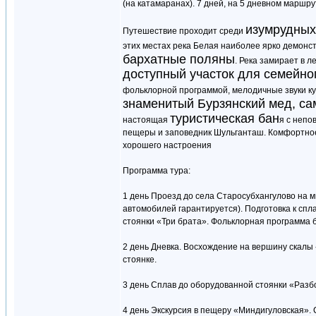
(на катамаранах). 7 дней, на 5 дневном маршрут
изумрудных
Путешествие проходит среди
этих местах река Белая наиболее ярко демонс
бархатные поляны
. Река замирает в 
доступный участок для семейно
фольклорной программой, мелодичные звуки ку
знаменитый Бурзянский мед, са
туристическая бан
настоящая
я с непо
пещеры и заповедник Шульганташ. Комфортное
хорошего настроения
Программа тура:
1 день Проезд до села Старосубхангулово на 
автомобилей гарантируется). Подготовка к спл
стоянки «Три брата». Фольклорная программа б
2 день Дневка. Восхождение на вершину скалы 
стоянке.
3 день Сплав до оборудованной стоянки «Разбо
4 день Экскурсия в пещеру «Миндигуловская». 