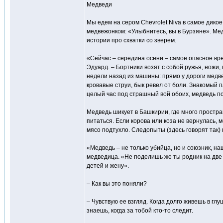
Медведи
Мы едем на сером Chevrolet Niva в самое дико
медвежонком: «Улыбнитесь, вы в Бурзяне». Медв
истории про схватки со зверем.
«Сейчас – середина осени – самое опасное вре
Эдуард. – Бортники возят с собой ружья, ножи,
недели назад из машины: прямо у дороги медве
кровавые струи, бык ревел от боли. Знакомый п
целый час под страшный вой обоих, медведь п
Медведь шикует в Башкирии, где много простран
питаться. Если корова или коза не вернулась, 
мясо подтухло. Следопыты (здесь говорят так) 
«Медведь – не только убийца, но и союзник, наш
медведица. «Не поделишь же ты родник на две 
детей и жену».
– Как вы это поняли?
– Чувствую ее взгляд. Когда долго живешь в гл
знаешь, когда за тобой кто-то следит.