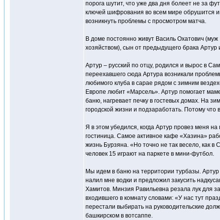
порога шутит, что уже два дня болеет не за фу
ключей шифрования во всем мире обрушится инт
возникнуть проблемы с просмотром матча.
В доме постоянно живут Василь Охатович (муж 
хозяйством), сын от предыдущего брака Артур 
Артур – русский по отцу, родился и вырос в Сам
переехавшего сюда Артура возникали проблемы:
любимого клуба в сарае рядом с зимним вездех
Европе любит «Марсель». Артур помогает маме 
баню, нагревает печку в гостевых домах. На зи
городской жизни и подзаработать. Потому что 
Я в этом убедился, когда Артур провез меня н
гостиница. Самое активное кафе «Хазина» работ
жизнь Бурзяна. «Но точно не так весело, как в
человек 15 играют на паркете в мини-футбол.
Мы идем в баню на территории турбазы. Артур 
налил мне водки и предложил закусить надкуса
Хамитов. Минзия Равильевна резала лук для за
входившего в комнату словами: «У нас тут пра
перестали выбирать на руководительские должн
башкирском в вотсаппе.